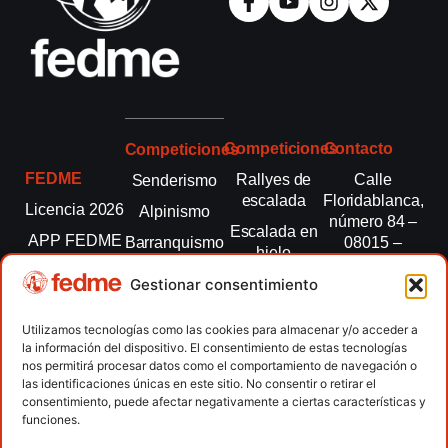
Competiciones
Contacto
Competiciones
FEDME
Rallyes de
Calle
Senderismo
escalada
Floridablanca,
Licencia 2026
Alpinismo
número 84 –
Escalada en
APP FEDME
Barranquismo
08015 –
hielo
Barcelona
Transparencia
Carreras por
Esquí de
Gestionar consentimiento
montaña
fedme@fedme.es
Fed.
montaña
autonómicas
Escalada
934 264 267
Utilizamos tecnologías como las cookies para almacenar y/o acceder a
Marcha
la información del dispositivo. El consentimiento de estas tecnologías
Clubes
Escalada
Nórdica
nos permitirá procesar datos como el comportamiento de navegación o
paralimpica
las identificaciones únicas en este sitio. No consentir o retirar el
Contacto
Raquetas de
consentimiento, puede afectar negativamente a ciertas características y
nieve
funciones.
Snowrunning