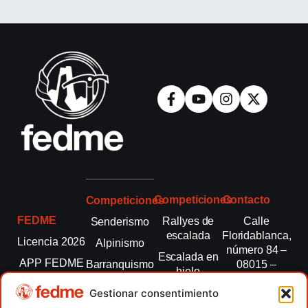
Competiciones
Contacto
Competiciones
FEDME
Rallyes de
Calle
Senderismo
escalada
Floridablanca,
Licencia 2026
Alpinismo
número 84 –
Escalada en
APP FEDME
Barranquismo
08015 –
hielo
Barcelona
Transparencia
Carreras por
Esquí de
Gestionar consentimiento
montaña
fedme@fedme.es
Fed.
montaña