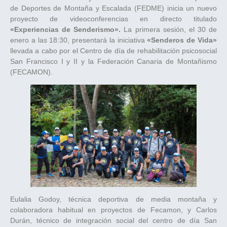
de Deportes de Montaña y Escalada (FEDME) inicia un nuevo
proyecto de videoconferencias en directo titulado
«Experiencias de Senderismo».
La primera sesión, el 30 de
enero a las 18:30, presentará la iniciativa
«Senderos de Vida»
llevada a cabo por el Centro de día de rehabilitación psicosocial
San Francisco I y II y la Federación Canaria de Montañismo
(FECAMON).
Eulalia Godoy, técnica deportiva de media montaña y
colaboradora habitual en proyectos de Fecamon, y Carlos
Durán, técnico de integración social del centro de día San