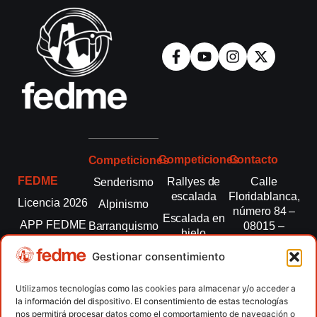
Competiciones
Contacto
Competiciones
FEDME
Rallyes de
Calle
Senderismo
escalada
Floridablanca,
Licencia 2026
Alpinismo
número 84 –
Escalada en
APP FEDME
Barranquismo
08015 –
hielo
Barcelona
Transparencia
Carreras por
Esquí de
Gestionar consentimiento
montaña
fedme@fedme.es
Fed.
montaña
autonómicas
Escalada
934 264 267
Utilizamos tecnologías como las cookies para almacenar y/o acceder a
Marcha
la información del dispositivo. El consentimiento de estas tecnologías
Clubes
Escalada
Nórdica
nos permitirá procesar datos como el comportamiento de navegación o