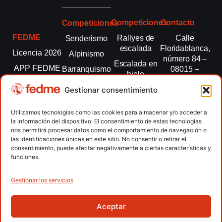
Competiciones
Contacto
Competiciones
FEDME
Rallyes de
Calle
Senderismo
escalada
Floridablanca,
Licencia 2026
Alpinismo
número 84 –
Escalada en
APP FEDME
Barranquismo
08015 –
hielo
Barcelona
Transparencia
Carreras por
Esquí de
Gestionar consentimiento
montaña
fedme@fedme.es
Fed.
montaña
autonómicas
Escalada
934 264 267
Utilizamos tecnologías como las cookies para almacenar y/o acceder a
Marcha
la información del dispositivo. El consentimiento de estas tecnologías
Clubes
Escalada
Nórdica
nos permitirá procesar datos como el comportamiento de navegación o
paralimpica
las identificaciones únicas en este sitio. No consentir o retirar el
Contacto
Raquetas de
consentimiento, puede afectar negativamente a ciertas características y
nieve
funciones.
Snowrunning
/ Skysnow
Gestionar los servicios
Aceptar
Copyright © 2026 Federación Española de Deportes de
Montaña y Escalada | Desarrollado por
TOOOLS