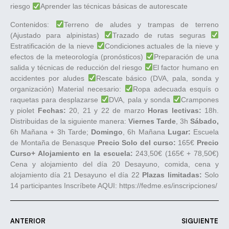
riesgo
Aprender las técnicas básicas de autorescate
Contenidos:
Terreno de aludes y trampas de terreno
(Ajustado para alpinistas)
Trazado de rutas seguras
Estratificación de la nieve
Condiciones actuales de la nieve y
efectos de la meteorología (pronósticos)
Preparación de una
salida y técnicas de reducción del riesgo
El factor humano en
accidentes por aludes
Rescate básico (DVA, pala, sonda y
organización) Material necesario:
Ropa adecuada esquís o
raquetas para desplazarse
DVA, pala y sonda
Crampones
y piolet
Fechas:
20, 21 y 22 de marzo
Horas lectivas:
18h.
Distribuidas de la siguiente manera:
Viernes Tarde
, 3h
Sábado,
6h Mañana + 3h Tarde;
Domingo
, 6h Mañana
Lugar:
Escuela
de Montaña de Benasque
Precio Solo del curso:
165€
Precio
Curso+ Alojamiento en la escuela:
243,50€ (165€ + 78,50€)
Cena y alojamiento del día 20 Desayuno, comida, cena y
alojamiento día 21 Desayuno el día 22
Plazas limitadas:
Solo
14 participantes Inscríbete AQUI: https://fedme.es/inscripciones/
ANTERIOR
SIGUIENTE