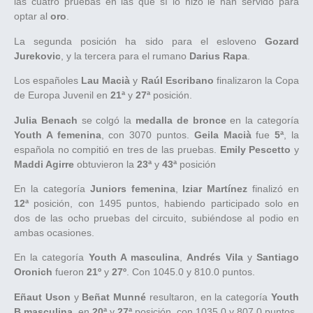
las cuatro pruebas en las que sí lo hizo le han servido para
optar al
oro
.
La segunda posición ha sido para el esloveno
Gozard
Jurekovic
, y la tercera para el rumano
Darius Rapa
.
Los españoles
Lau Macià
y
Raúl Escribano
finalizaron la Copa
de Europa Juvenil en
21ª
y
27ª
posición.
Julia Benach
se colgó la
medalla de bronce
en la categoría
Youth A femenina
, con 3070 puntos.
Geila Macià
fue
5ª
, la
española no compitió en tres de las pruebas.
Emily Pescetto
y
Maddi Agirre
obtuvieron la
23ª
y
43ª
posición
En la categoría
Juniors femenina
,
Iziar Martínez
finalizó en
12ª
posición, con 1495 puntos, habiendo participado solo en
dos de las ocho pruebas del circuito, subiéndose al podio en
ambas ocasiones.
En la categoría
Youth A masculina
,
Andrés Vila
y
Santiago
Oronich
fueron
21º
y
27º
. Con 1045.0 y 810.0 puntos.
Eñaut Uson
y
Beñat Munné
resultaron, en la categoría
Youth
B masculina
, en
20ª
y
27ª
posición, con 1035.0 y 807.0 puntos.