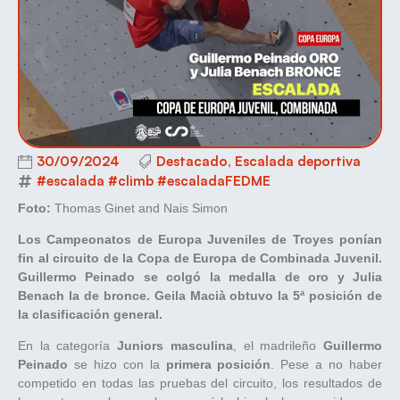
30/09/2024
Destacado
,
Escalada deportiva
#escalada #climb #escaladaFEDME
Foto:
Thomas Ginet and Nais Simon
Los Campeonatos de Europa Juveniles de Troyes ponían
fin al circuito de la Copa de Europa de Combinada Juvenil.
Guillermo Peinado se colgó la medalla de oro y Julia
Benach la de bronce. Geila Macià obtuvo la 5ª posición de
la clasificación general.
En la categoría
Juniors masculina
, el madrileño
Guillermo
Peinado
se hizo con la
primera posición
. Pese a no haber
competido en todas las pruebas del circuito, los resultados de