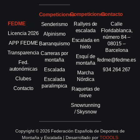
Competiciones
Contacto
Competiciones
FEDME
Rallyes de
Calle
Senderismo
escalada
Floridablanca,
Licencia 2026
Alpinismo
número 84 –
Escalada en
APP FEDME
Barranquismo
08015 –
hielo
Barcelona
Transparencia
Carreras por
Esquí de
montaña
fedme@fedme.es
Fed.
montaña
autonómicas
Escalada
934 264 267
Marcha
Clubes
Escalada
Nórdica
paralimpica
Contacto
Raquetas de
nieve
Snowrunning
/ Skysnow
Copyright © 2026 Federación Española de Deportes de
Montaña y Escalada | Desarrollado por
TOOOLS