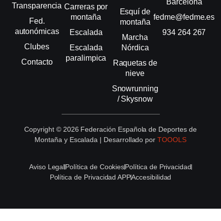
Barcelona
Transparencia
Carreras por
Esquí de
montaña
fedme@fedme.es
Fed.
montaña
autonómicas
Escalada
934 264 267
Marcha
Clubes
Escalada
Nórdica
paralimpica
Contacto
Raquetas de
nieve
Snowrunning
/ Skysnow
Copyright © 2026 Federación Española de Deportes de
Montaña y Escalada | Desarrollado por
TOOOLS
Aviso Legal
Política de Cookies
Política de Privacidad
Política de Privacidad APP
Accesibilidad