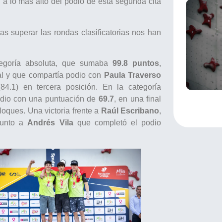
 a lo más alto del podio de esta segunda cita
s superar las rondas clasificatorias nos han
egoría absoluta, que sumaba
99.8 puntos
,
al y que compartía podio con
Paula Traverso
84.1) en tercera posición. En la categoría
odio con una puntuación de
69.7
, en una final
oques. Una victoria frente a
Raúl Escribano
,
junto a
Andrés Vila
que completó el podio