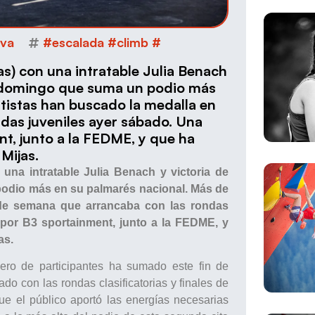
iva
#escalada #climb #
as) con una intratable Julia Benach
el domingo que suma un podio más
tistas han buscado la medalla en
das juveniles ayer sábado. Una
t, junto a la FEDME, y que ha
Mijas.
una intratable Julia Benach y victoria de
podio más en su palmarés nacional. Más de
 de semana que arrancaba con las rondas
por B3 sportainment, junto a la FEDME, y
as.
ero de participantes ha sumado este fin de
o con las rondas clasificatorias y finales de
que el público aportó las energías necesarias