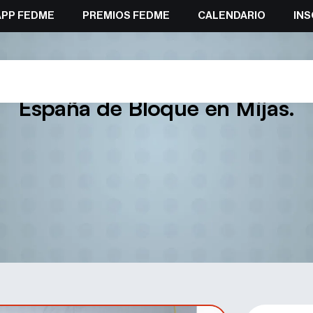
APP FEDME
PREMIOS FEDME
CALENDARIO
INS
astor en lo más alto de la segu
España de Bloque en Mijas.