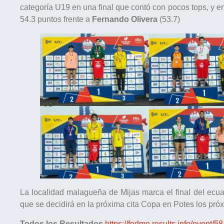
categoría U19 en una final que contó con pocos tops, y 
54.3 puntos frente a
Fernando Olivera
(53.7)
La localidad malagueña de Mijas marca el final del ec
que se decidirá en la próxima cita Copa en Potes los pró
Todos los Resultados
https://fedme.results.info/event/58