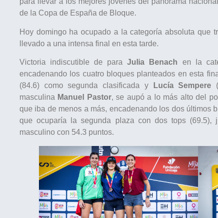
para llevar a los mejores jóvenes del panorama nacional
de la Copa de España de Bloque.
Hoy domingo ha ocupado a la categoría absoluta que tra
llevado a una intensa final en esta tarde.
Victoria indiscutible de para
Julia Benach
en la cat
encadenando los cuatro bloques planteados en esta fin
(84.6) como segunda clasificada y
Lucía Sempere
(
masculina
Manuel Pastor
, se aupó a lo más alto del p
que iba de menos a más, encadenando los dos últimos bl
que ocuparía la segunda plaza con dos tops (69.5), 
masculino con 54.3 puntos.