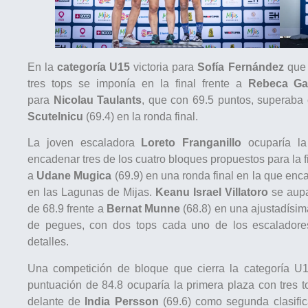
En la
categoría U15
victoria para
Sofía Fernández
que 
tres tops se imponía en la final frente a
Rebeca Ga
para
Nicolau Taulants
, que con 69.5 puntos, superab
Scutelnicu
(69.4) en la ronda final.
La joven escaladora
Loreto Franganillo
ocuparía la
encadenar tres de los cuatro bloques propuestos para la 
a
Udane Mugica
(69.9) en una ronda final en la que en
en las Lagunas de Mijas.
Keanu Israel Villatoro
se aupa
de 68.9 frente a
Bernat Munne
(68.8) en una ajustadísima
de pegues, con dos tops cada uno de los escaladore
detalles.
Una competición de bloque que cierra la categoría U
puntuación de 84.8 ocuparía la primera plaza con tres 
delante de
India Persson
(69.6) como segunda clasifi