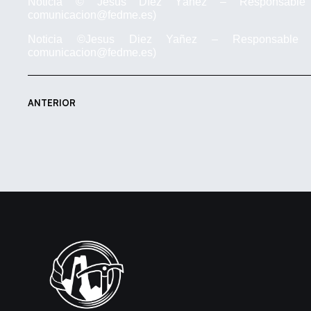
Noticia © Jesús Díez Yáñez – Responsable
comunicacion@fedme.es)
Noticia ©Jesus Diez Yañez – Responsable
comunicacion@fedme.es)
ANTERIOR