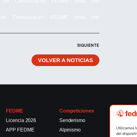
 de Comunicación FEDME (más info
 de Comunicación FEDME (más info
SIGUIENTE
VOLVER A NOTICIAS
FEDME
Competiciones
Competici
Licencia 2026
Senderismo
Rallyes de
Utilizamos 
APP FEDME
Alpinismo
Escalada e
del disposit