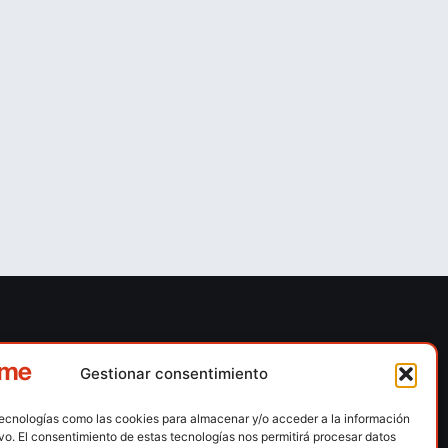
ones
Contacto
Gestionar consentimiento
 escalada
Calle Floridablanca, número 84 – 08015 –
Barcelona
tecnologías como las cookies para almacenar y/o acceder a la información
n hielo
ivo. El consentimiento de estas tecnologías nos permitirá procesar datos
fedme@fedme.es