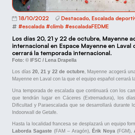
18/10/2022
Destacado
,
Escalada deporti
#escalada #climb #escaladaFEDME
Los días 20, 21 y 22 de octubre, Mayenne 
internacional en Espace Mayenne en Laval c
cerrará la temporada internacional.
Foto:
© IFSC / Lena Drapella
Los días
20, 21 y 22 de octubre
, Mayenne acogerá una
Mayenne en Laval con la que el equipo español cerrará l
Una temporada de escalada que continuará con los ca
que tendrán lugar en Cáceres (Extremadura), los dí
Dificultad y Paraescalada que se desarrollará durante l
Indoorwall de Getafe.
Hasta la localidad francesa se desplazará un equipo fo
Laborda Sagaste
(FAM – Aragón),
Érik Noya
(FGM),