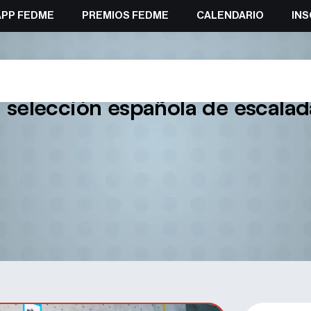
APP FEDME
PREMIOS FEDME
CALENDARIO
INS
idad de Laval (FRA) cerrará la
a selección española de escalad