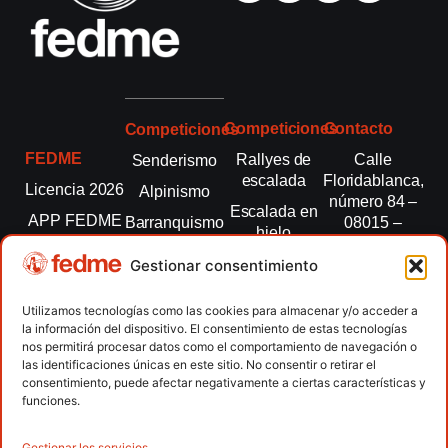
Competiciones
Contacto
Competiciones
FEDME
Rallyes de
Calle
Senderismo
escalada
Floridablanca,
Licencia 2026
Alpinismo
número 84 –
Escalada en
APP FEDME
Barranquismo
08015 –
hielo
Barcelona
Transparencia
Carreras por
Esquí de
Gestionar consentimiento
montaña
fedme@fedme.es
Fed.
montaña
autonómicas
Escalada
934 264 267
Utilizamos tecnologías como las cookies para almacenar y/o acceder a
Marcha
la información del dispositivo. El consentimiento de estas tecnologías
Clubes
Escalada
Nórdica
nos permitirá procesar datos como el comportamiento de navegación o
paralimpica
las identificaciones únicas en este sitio. No consentir o retirar el
Contacto
Raquetas de
consentimiento, puede afectar negativamente a ciertas características y
nieve
funciones.
Snowrunning
/ Skysnow
Gestionar los servicios