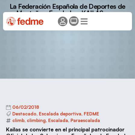
La Federación Española de Deportes de
Montaña y Escalada y KAILAS unen
fuerzas para llevar la escalada a lo más
alto
06/02/2018
Destacado
,
Escalada deportiva
,
FEDME
climb
,
climbing
,
Escalada
,
Paraescalada
Kailas se convierte en el principal patrocinador