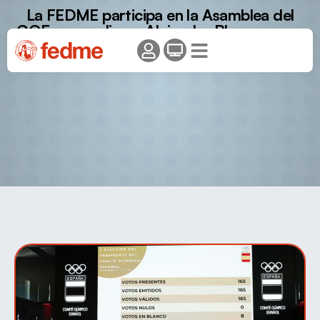
La FEDME participa en la Asamblea del
COE que reelige a Alejandro Blanco como
presidente