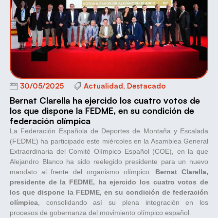
30/05/2025
Actualidad
,
Destacado
Bernat Clarella ha ejercido los cuatro votos de
los que dispone la FEDME, en su condición de
federación olímpica
La Federación Española de Deportes de Montaña y Escalada
(FEDME) ha participado este miércoles en la Asamblea General
Extraordinaria del Comité Olímpico Español (COE), en la que
Alejandro Blanco ha sido reelegido presidente para un nuevo
mandato al frente del organismo olímpico.
Bernat Clarella,
presidente de la FEDME, ha ejercido los cuatro votos de
los que dispone la FEDME, en su condición de federación
olímpica
, consolidando así su plena integración en los
procesos de gobernanza del movimiento olímpico español.