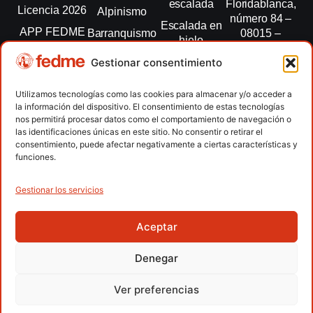
escalada
Floridablanca,
Licencia 2026
Alpinismo
número 84 –
Escalada en
APP FEDME
Barranquismo
08015 –
hielo
Barcelona
Transparencia
Carreras por
Esquí de
Gestionar consentimiento
montaña
fedme@fedme.es
Fed.
montaña
autonómicas
Escalada
934 264 267
Utilizamos tecnologías como las cookies para almacenar y/o acceder a
Marcha
la información del dispositivo. El consentimiento de estas tecnologías
Clubes
Escalada
Nórdica
nos permitirá procesar datos como el comportamiento de navegación o
paralimpica
las identificaciones únicas en este sitio. No consentir o retirar el
Contacto
Raquetas de
consentimiento, puede afectar negativamente a ciertas características y
nieve
funciones.
Snowrunning
/ Skysnow
Gestionar los servicios
Aceptar
Copyright © 2026 Federación Española de Deportes de
Montaña y Escalada | Desarrollado por
TOOOLS
Denegar
Aviso Legal
Política de Cookies
Política de Privacidad
Ver preferencias
Política de Privacidad APP
Accesibilidad