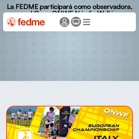
La FEDME participará como observadora,
en el Open ONWF Nórdic Walking
European Championships 2025