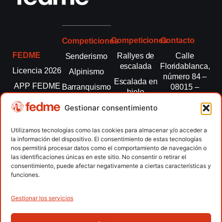
Competiciones
Contacto
Competiciones
FEDME
Rallyes de
Calle
Senderismo
escalada
Floridablanca,
Licencia 2026
Alpinismo
número 84 –
Escalada en
APP FEDME
Barranquismo
08015 –
hielo
Barcelona
Transparencia
Carreras por
Esquí de
Gestionar consentimiento
montaña
fedme@fedme.es
Fed.
montaña
autonómicas
Escalada
934 264 267
Utilizamos tecnologías como las cookies para almacenar y/o acceder a
Marcha
la información del dispositivo. El consentimiento de estas tecnologías
Clubes
Escalada
Nórdica
nos permitirá procesar datos como el comportamiento de navegación o
paralimpica
las identificaciones únicas en este sitio. No consentir o retirar el
Contacto
Raquetas de
consentimiento, puede afectar negativamente a ciertas características y
nieve
funciones.
Snowrunning
/ Skysnow
Gestionar los servicios