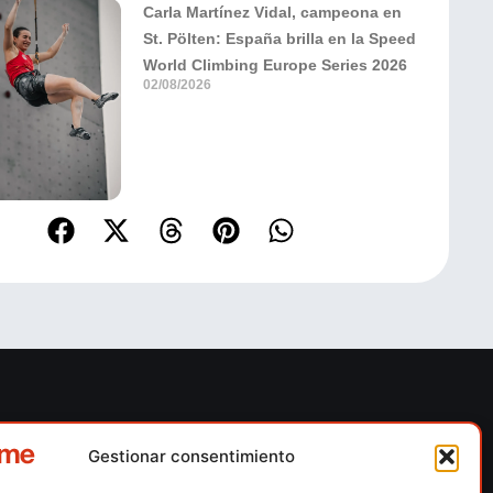
Carla Martínez Vidal, campeona en
St. Pölten: España brilla en la Speed
World Climbing Europe Series 2026
02/08/2026
ones
Contacto
Gestionar consentimiento
 escalada
Calle Floridablanca, número 84 – 08015 –