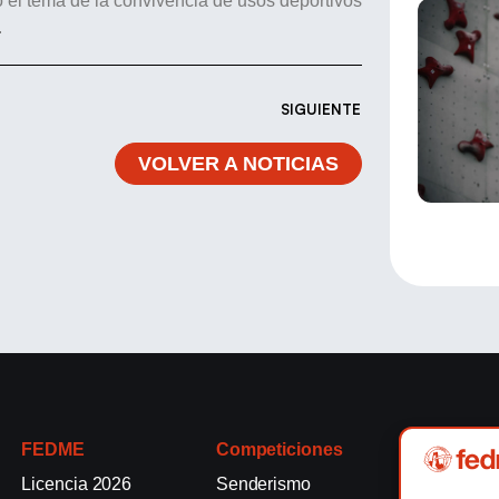
ndo el tema de la convivencia de usos deportivos
.
SIGUIENTE
VOLVER A NOTICIAS
FEDME
Competiciones
Competici
Licencia 2026
Senderismo
Rallyes de