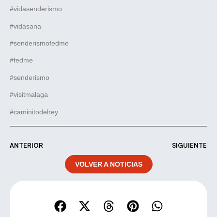
#vidasenderismo
#vidasana
#senderismofedme
#fedme
#senderismo
#visitmalaga
#caminitodelrey
ANTERIOR
SIGUIENTE
VOLVER A NOTICIAS