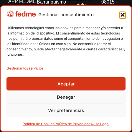
APP FEDME
Barranquismo
08015 –
hielo
Barcelona
Transparencia
Carreras por
Esquí de
Gestionar consentimiento
montaña
fedme@fedme.es
Fed.
montaña
autonómicas
Escalada
934 264 267
Utilizamos tecnologías como las cookies para almacenar y/o acceder a
Marcha
la información del dispositivo. El consentimiento de estas tecnologías
Clubes
Escalada
Nórdica
nos permitirá procesar datos como el comportamiento de navegación o
paralimpica
las identificaciones únicas en este sitio. No consentir o retirar el
Contacto
Raquetas de
consentimiento, puede afectar negativamente a ciertas características y
nieve
funciones.
Snowrunning
/ Skysnow
Gestionar los servicios
Aceptar
Copyright © 2026 Federación Española de Deportes de
Montaña y Escalada | Desarrollado por
TOOOLS
Denegar
Aviso Legal
Política de Cookies
Política de Privacidad
Ver preferencias
Política de Privacidad APP
Accesibilidad
Política de Cookies
Política de Privacidad
Aviso Legal