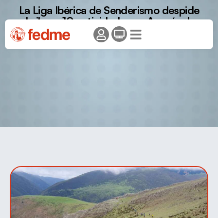
La Liga Ibérica de Senderismo despide
abril con 10 actividades en Aragón, La
Rioja, Galicia, Extremadura y Andalucía.