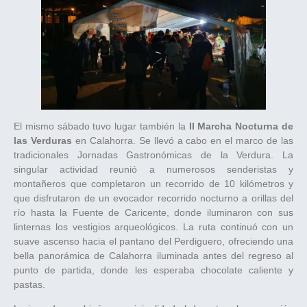
El mismo sábado tuvo lugar también la
II Marcha Nocturna de
las Verduras
en Calahorra. Se llevó a cabo en el marco de las
tradicionales Jornadas Gastronómicas de la Verdura. La
singular actividad reunió a numerosos senderistas y
montañeros que completaron un recorrido de 10 kilómetros y
que disfrutaron de un evocador recorrido nocturno a orillas del
río hasta la Fuente de Caricente, donde iluminaron con sus
linternas los vestigios arqueológicos. La ruta continuó con un
suave ascenso hacia el pantano del Perdiguero, ofreciendo una
bella panorámica de Calahorra iluminada antes del regreso al
punto de partida, donde les esperaba chocolate caliente y
pastas.