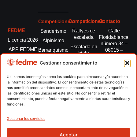
Competiciones
Contacto
Competiciones
FEDME
Rallyes de
Calle
Senderismo
escalada
Floridablanca,
Licencia 2026
Alpinismo
número 84 –
Escalada en
APP FEDME
Barranquismo
08015 –
hielo
Barcelona
Transparencia
Carreras por
Esquí de
Gestionar consentimiento
montaña
fedme@fedme.es
Fed.
montaña
autonómicas
Escalada
934 264 267
Utilizamos tecnologías como las cookies para almacenar y/o acceder a
Marcha
la información del dispositivo. El consentimiento de estas tecnologías
Clubes
Escalada
Nórdica
nos permitirá procesar datos como el comportamiento de navegación o
paralimpica
las identificaciones únicas en este sitio. No consentir o retirar el
Contacto
Raquetas de
consentimiento, puede afectar negativamente a ciertas características y
nieve
funciones.
Snowrunning
/ Skysnow
Gestionar los servicios
Aceptar
Copyright © 2026 Federación Española de Deportes de