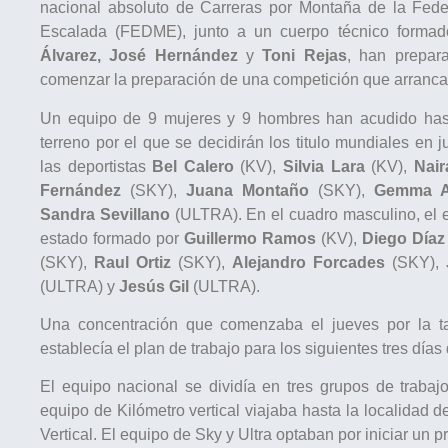
nacional absoluto de Carreras por Montaña de la Fed
Escalada (FEDME), junto a un cuerpo técnico formad
Álvarez, José Hernández
y
Toni Rejas
, han prepar
comenzar la preparación de una competición que arranca
Un equipo de 9 mujeres y 9 hombres han acudido hast
terreno por el que se decidirán los titulo mundiales en
las deportistas
Bel Calero
(KV),
Silvia Lara
(KV),
Nair
Fernández
(SKY),
Juana Montaño
(SKY),
Gemma A
Sandra Sevillano
(ULTRA). En el cuadro masculino, el 
estado formado por
Guillermo Ramos
(KV),
Diego Díaz
(SKY),
Raul Ortiz
(SKY),
Alejandro Forcades
(SKY),
(ULTRA) y
Jesús Gil
(ULTRA).
Una concentración que comenzaba el jueves por la ta
establecía el plan de trabajo para los siguientes tres días 
El equipo nacional se dividía en tres grupos de trabajo
equipo de Kilómetro vertical viajaba hasta la localidad d
Vertical. El equipo de Sky y Ultra optaban por iniciar un p