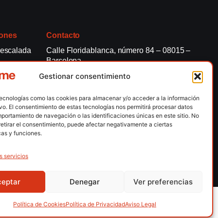
ones
Contacto
 escalada
Calle Floridablanca, número 84 – 08015 –
Barcelona
n hielo
fedme@fedme.es
Gestionar consentimiento
montaña
934 264 267
rdica
tecnologías como las cookies para almacenar y/o acceder a la información
ivo. El consentimiento de estas tecnologías nos permitirá procesar datos
e nieve
portamiento de navegación o las identificaciones únicas en este sitio. No
retirar el consentimiento, puede afectar negativamente a ciertas
ng / Skysnow
cas y funciones.
lítica de Privacidad
Política de Privacidad APP
Accesibilidad
s servicios
ceptar
Denegar
Ver preferencias
Política de Cookies
Política de Privacidad
Aviso Legal