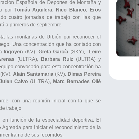
eración Española de Deportes de Montaña y
o por
Tomás Aguilera, Nico Blanco, Eros
ado cuatro jornadas de trabajo con las que
rá a primeros de septiembre.
a las montañas de Urbión par reconocer el
 juego. Una concentración que ha contado con
a Irigoyen
(KV),
Greta García
(SKY),
Leire
renas
(ULTRA),
Barbara Ruiz
(ULTRA) y
equipo convocado para esta concentración ha
(KV),
Alain Santamaría
(KV),
Dimas Pereira
Julen Calvo
(ULTRA),
Marc Bernades Ollé
rde, con una reunión inicial con la que se
de trabajo.
 en función de la especialidad deportiva. El
e Agreada para iniciar el reconocimiento de la
rimer tramo de sus recorridos.