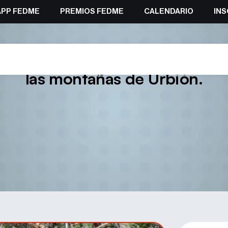
APP FEDME
PREMIOS FEDME
CALENDARIO
INS
Carreras por Montaña prepara 
las montañas de Urbión.