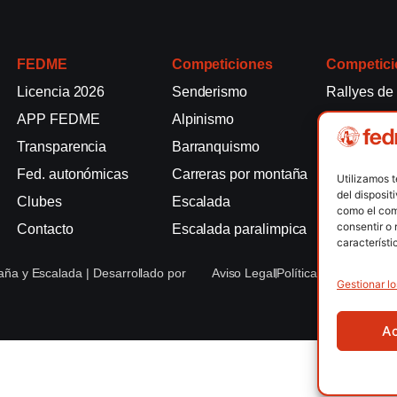
FEDME
Competiciones
Competici
Licencia 2026
Senderismo
Rallyes de
APP FEDME
Alpinismo
Escalada e
Transparencia
Barranquismo
Esquí de 
Fed. autonómicas
Carreras por montaña
Marcha Nó
Utilizamos 
del disposit
Clubes
Escalada
Raquetas d
como el com
consentir o 
Contacto
Escalada paralimpica
Snowrunni
característi
ña y Escalada | Desarrollado por
Aviso Legal
Política de Cookies
Po
Gestionar lo
A