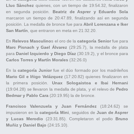
Lluc Sànchez
quienes, con un tiempo de 19:54.32, finalizaron
en segunda posición.
Beatriz de Asprer y Eduardo Sola
marcaron un tiempo de 20:47.89, finalizando así en segunda
posición. La medalla de bronce fue para
Abril Lorenzana e Iker
San Martín
, que entraron en meta en 21:32.20.
En
Relevos Masculino
s el oro de la
categoría Senior
fue para
Marc Pisnach y Gael Álvarez
(29:25.7), la medalla de plata
para
Daniel Izquierdo y Diego Díaz
(30:19.2), y el bronce para
Carlos Torres y Martín Morales
(32:26.0)
En la
categoría Junior
fue el dúo formado por los madrileños
Mario Gil e Iñigo Velázquez
(17:20.82) quienes finalizaron en
la primera posición.
Unax Sologaistoa e Ibai Hernani
(19:04.28) se llevaron la medalla de plata, y el relevo de
Pedro
Bedmar y Pablo Cara
(20:19.95) la de bronce.
Francisco Valenzuela y Juan Fernández
(18:24.62) se
impusieron en la
categoría Mini
, seguidos de
Juan de Asprer
y Lucas Merodio
(23:31.85). Completaron el podio
Bruno
Muñiz y Daniel Bajo
(24:15.10).