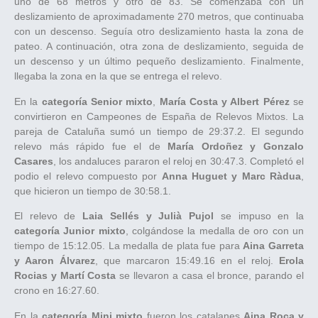
uno de 68 metros y otro de 83. Se comenzaba con un
deslizamiento de aproximadamente 270 metros, que continuaba
con un descenso. Seguía otro deslizamiento hasta la zona de
pateo. A continuación, otra zona de deslizamiento, seguida de
un descenso y un último pequeño deslizamiento. Finalmente,
llegaba la zona en la que se entrega el relevo.
En la
categoría Senior mixto
,
María Costa y Albert Pérez
se
convirtieron en Campeones de España de Relevos Mixtos. La
pareja de Cataluña sumó un tiempo de 29:37.2. El segundo
relevo más rápido fue el de
María Ordoñez y Gonzalo
Casares
, los andaluces pararon el reloj en 30:47.3. Completó el
podio el relevo compuesto por
Anna Huguet y Marc Ràdua
,
que hicieron un tiempo de 30:58.1.
El relevo de
Laia Sellés y Julià Pujol
se impuso en la
categoría Junior mixto
, colgándose la medalla de oro con un
tiempo de 15:12.05. La medalla de plata fue para
Aina Garreta
y Aaron Álvarez
, que marcaron 15:49.16 en el reloj.
Erola
Rocias y Martí Costa
se llevaron a casa el bronce, parando el
crono en 16:27.60.
En la
categoría Mini mixto
fueron los catalanes
Aina Roca y