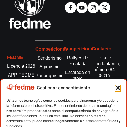
Competiciones
Contacto
Competiciones
FEDME
Rallyes de
Calle
Senderismo
escalada
Floridablanca,
Licencia 2026
Alpinismo
número 84 –
Escalada en
APP FEDME
Barranquismo
08015 –
hielo
Barcelona
Transparencia
Carreras por
Esquí de
Gestionar consentimiento
montaña
fedme@fedme.es
Fed.
montaña
autonómicas
Escalada
934 264 267
Utilizamos tecnologías como las cookies para almacenar y/o acceder a
Marcha
la información del dispositivo. El consentimiento de estas tecnologías
Clubes
Escalada
Nórdica
nos permitirá procesar datos como el comportamiento de navegación o
paralimpica
las identificaciones únicas en este sitio. No consentir o retirar el
Contacto
Raquetas de
consentimiento, puede afectar negativamente a ciertas características y
nieve
funciones.