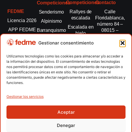
Competiciones
Contacto
Competiciones
FEDME
Rallyes de
Calle
Senderismo
escalada
Floridablanca,
Licencia 2026
Alpinismo
número 84 –
Escalada en
APP FEDME
Barranquismo
08015 –
hielo
Barcelona
Transparencia
Carreras por
Esquí de
Gestionar consentimiento
montaña
fedme@fedme.es
Fed.
montaña
autonómicas
Escalada
934 264 267
Utilizamos tecnologías como las cookies para almacenar y/o acceder a
Marcha
la información del dispositivo. El consentimiento de estas tecnologías
Clubes
Escalada
Nórdica
nos permitirá procesar datos como el comportamiento de navegación o
paralimpica
las identificaciones únicas en este sitio. No consentir o retirar el
Contacto
Raquetas de
consentimiento, puede afectar negativamente a ciertas características y
nieve
funciones.
Snowrunning
/ Skysnow
Gestionar los servicios
Aceptar
Copyright © 2026 Federación Española de Deportes de
Montaña y Escalada | Desarrollado por
TOOOLS
Denegar