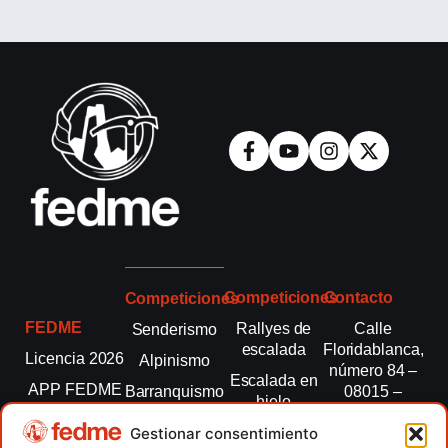
Competiciones
Contacto
Competiciones
FEDME
Rallyes de
Calle
Senderismo
escalada
Floridablanca,
Licencia 2026
Alpinismo
número 84 –
Escalada en
APP FEDME
Barranquismo
08015 –
hielo
Barcelona
Transparencia
Carreras por
Esquí de
Gestionar consentimiento
montaña
fedme@fedme.es