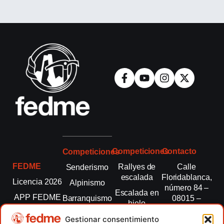
Competiciones
Contacto
Competiciones
FEDME
Rallyes de
Calle
Senderismo
escalada
Floridablanca,
Licencia 2026
Alpinismo
número 84 –
Escalada en
APP FEDME
Barranquismo
08015 –
hielo
Barcelona
Transparencia
Carreras por
Esquí de
Gestionar consentimiento