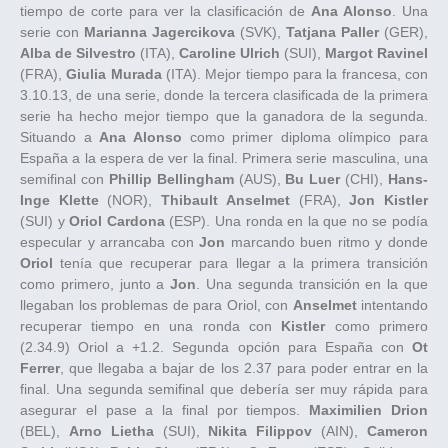
tiempo de corte para ver la clasificación de
Ana Alonso
. Una
serie con
Marianna Jagercikova
(SVK),
Tatjana Paller
(GER),
Alba de Silvestro
(ITA),
Caroline Ulrich
(SUI),
Margot Ravinel
(FRA),
Giulia Murada
(ITA). Mejor tiempo para la francesa, con
3.10.13, de una serie, donde la tercera clasificada de la primera
serie ha hecho mejor tiempo que la ganadora de la segunda.
Situando a
Ana Alonso
como primer diploma olímpico para
España a la espera de ver la final. Primera serie masculina, una
semifinal con
Phillip Bellingham
(AUS),
Bu Luer
(CHI),
Hans-
Inge Klette
(NOR),
Thibault Anselmet
(FRA),
Jon Kistler
(SUI) y
Oriol Cardona
(ESP). Una ronda en la que no se podía
especular y arrancaba con
Jon
marcando buen ritmo y donde
Oriol
tenía que recuperar para llegar a la primera transición
como primero, junto a
Jon
. Una segunda transición en la que
llegaban los problemas de para Oriol, con
Anselmet
intentando
recuperar tiempo en una ronda con
Kistler
como primero
(2.34.9) Oriol a +1.2. Segunda opción para España con
Ot
Ferrer
, que llegaba a bajar de los 2.37 para poder entrar en la
final. Una segunda semifinal que debería ser muy rápida para
asegurar el pase a la final por tiempos.
Maximilien Drion
(BEL),
Arno Lietha
(SUI),
Nikita Filippov
(AIN),
Cameron