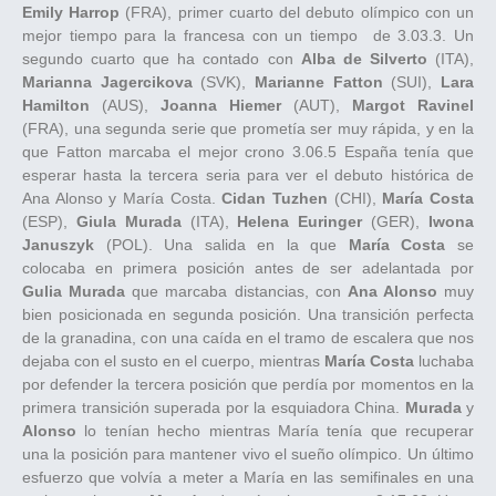
Emily Harrop
(FRA), primer cuarto del debuto olímpico con un
mejor tiempo para la francesa con un tiempo de 3.03.3. Un
segundo cuarto que ha contado con
Alba de Silverto
(ITA),
Marianna Jagercikova
(SVK),
Marianne Fatton
(SUI),
Lara
Hamilton
(AUS),
Joanna Hiemer
(AUT),
Margot Ravinel
(FRA), una segunda serie que prometía ser muy rápida, y en la
que Fatton marcaba el mejor crono 3.06.5 España tenía que
esperar hasta la tercera seria para ver el debuto histórica de
Ana Alonso y María Costa.
Cidan Tuzhen
(CHI),
María Costa
(ESP),
Giula Murada
(ITA),
Helena Euringer
(GER),
Iwona
Januszyk
(POL). Una salida en la que
María Costa
se
colocaba en primera posición antes de ser adelantada por
Gulia Murada
que marcaba distancias, con
Ana Alonso
muy
bien posicionada en segunda posición. Una transición perfecta
de la granadina, con una caída en el tramo de escalera que nos
dejaba con el susto en el cuerpo, mientras
María Costa
luchaba
por defender la tercera posición que perdía por momentos en la
primera transición superada por la esquiadora China.
Murada
y
Alonso
lo tenían hecho mientras María tenía que recuperar
una la posición para mantener vivo el sueño olímpico. Un último
esfuerzo que volvía a meter a María en las semifinales en una