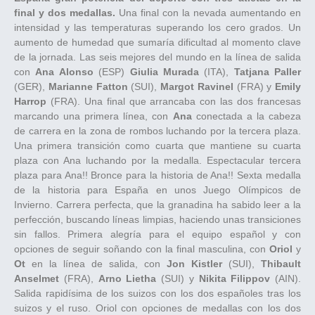
final y dos medallas.
Una final con la nevada aumentando en
intensidad y las temperaturas superando los cero grados. Un
aumento de humedad que sumaría dificultad al momento clave
de la jornada. Las seis mejores del mundo en la línea de salida
con
Ana Alonso
(ESP)
Giulia Murada
(ITA),
Tatjana Paller
(GER),
Marianne Fatton
(SUI),
Margot Ravinel
(FRA) y
Emily
Harrop
(FRA). Una final que arrancaba con las dos francesas
marcando una primera línea, con
Ana
conectada a la cabeza
de carrera en la zona de rombos luchando por la tercera plaza.
Una primera transición como cuarta que mantiene su cuarta
plaza con Ana luchando por la medalla. Espectacular tercera
plaza para Ana!! Bronce para la historia de Ana!! Sexta medalla
de la historia para España en unos Juego Olímpicos de
Invierno. Carrera perfecta, que la granadina ha sabido leer a la
perfección, buscando líneas limpias, haciendo unas transiciones
sin fallos. Primera alegría para el equipo español y con
opciones de seguir soñando con la final masculina, con
Oriol
y
Ot
en la línea de salida, con
Jon Kistler
(SUI),
Thibault
Anselmet
(FRA),
Arno Lietha
(SUI) y
Nikita Filippov
(AIN).
Salida rapidísima de los suizos con los dos españoles tras los
suizos y el ruso. Oriol con opciones de medallas con los dos