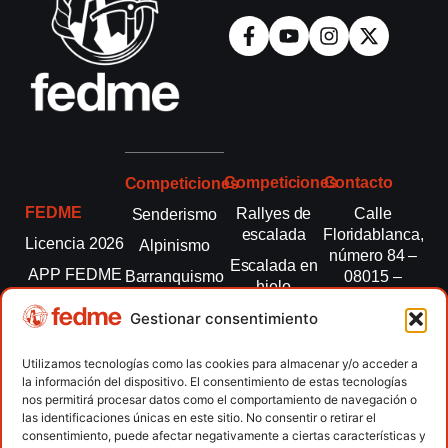
Competiciones
Contacto
Competiciones
FEDME
Rallyes de
Calle
Senderismo
escalada
Floridablanca,
Licencia 2026
Alpinismo
número 84 –
Escalada en
APP FEDME
Barranquismo
08015 –
hielo
Barcelona
Transparencia
Carreras por
Esquí de
Gestionar consentimiento
montaña
fedme@fedme.es
Fed.
montaña
autonómicas
Escalada
934 264 267
Utilizamos tecnologías como las cookies para almacenar y/o acceder a
Marcha
la información del dispositivo. El consentimiento de estas tecnologías
Clubes
Escalada
Nórdica
nos permitirá procesar datos como el comportamiento de navegación o
paralimpica
las identificaciones únicas en este sitio. No consentir o retirar el
Contacto
Raquetas de
consentimiento, puede afectar negativamente a ciertas características y
nieve