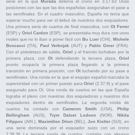
serie en la que
Murada
detenía el crono en 3.17.63 Unas
posiciones con las que las dos españolas aseguraban el pase a
las semifinales. En el cuadro masculino, España no tenía que
esperar mucho para ver el debut de nuestros dos esquiadores.
Una primera serie de cuartos de final masculina, con
Ot Ferrer
(ESP) y
Oriol Cardon
(ESP), se presentaba muy dura con unos
rivales que no lo iban a poner fácil con
Bu Luer
(CHI),
Michele
Boscacci
(ITA),
Paul Verbnjak
(AUT) y
Pablo Giner
(FRA).
Con el pistoletazo de salida,
Oriol
y el francés luchaban por la
primera plaza, con
Ot
defendiendo la tercera plaza
. Oriol
pronto ocuparía la primera plaza llegando a la primera
transición en primera posición, con
Ot
luchando por su pase a
semifinales. Una ronda en la que el esquipo español marcaba la
superioridad con un primer puesto para
Oriol
(2.37.9) y el pase
asegurado para Ot. Una ronda de cuartos en las que España
lograba el pleno con nuestras dos esquiadoras y nuestros dos
esquiadores dentro de semifinales. La segunda ronda de
cuartos ha contado con
Cameron Smith
(USA),
Philip
Bellingham
(AUS),
Trym Dalset Lodoen
(NOR),
Nikita
Filippov
(AIN ),
Maximilien Driun
(BEL),
Jon Kistler
(SUI), en
una serie dominada por el esquiador suizo con un crono
2.38.36 La tercera ronda de cuartos, contaba con algunos