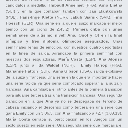
candidatos a medalla,
Thibault Anselmet
(FRA),
Arno Lietha
(SUI) y en la que contaban también con
Jan Elantkowski
(POL),
Hans-Inge Klette
(NOR),
Jakub Siarnik
(SVK),
Finn
Hoesch
(GER). Una serie en la que el suizo marcaba el mejor
tiempo con un crono de 2.43.2).
Primera criba con unas
semifinales de altísimo nivel: Ana, Oriol y Ot en la final
olímpica y tres diploma olímpicos asegurados.
Unas
semifinales llenas de emoción, con nuestros cuatro deportistas
en la línea de salida. Arrancaba la primera semifinal con
nuestras dos esquiadoras,
María Costa
(ESP),
Ana Alonso
(ESP), junto a
Ida Waldal
(NOR),
Emily Harrop
(FRA),
Marianne Fatton
(SUI),
Anna Gibson
(USA), salida explosiva
de la suiza y francesa. Una serie en la que era importante hacer
una serie rápida ya que sería complicado superar a la suiza y
francesa.
Ana
cambiaba el ritmo antes de la primera transición
para situarse tercera tras una transición francesa. Una segunda
transición en la que
Ana
ya no se despegaba del terceto de
cabeza iniciando el descenso como tercera en una serie que
gana
Emily
con un 3.06.5, con
Ana
finalizando a +2.7 (3.09.19).
María Costa
cerraba su participación en los Juegos con un
sexto puesto en esta serie. Una segunda serie que marcaría el