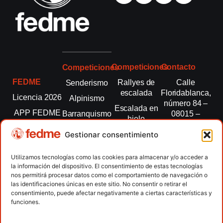
Competiciones
Contacto
Competiciones
FEDME
Rallyes de
Calle
Senderismo
escalada
Floridablanca,
Licencia 2026
Alpinismo
número 84 –
Escalada en
APP FEDME
Barranquismo
08015 –
hielo
Barcelona
Transparencia
Carreras por
Esquí de
Gestionar consentimiento
montaña
fedme@fedme.es
Fed.
montaña
autonómicas
Escalada
934 264 267
Utilizamos tecnologías como las cookies para almacenar y/o acceder a
Marcha
la información del dispositivo. El consentimiento de estas tecnologías
Clubes
Escalada
Nórdica
nos permitirá procesar datos como el comportamiento de navegación o
paralimpica
las identificaciones únicas en este sitio. No consentir o retirar el
Contacto
Raquetas de
consentimiento, puede afectar negativamente a ciertas características y
nieve
funciones.
Snowrunning
/ Skysnow