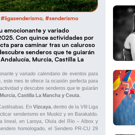
#ligasenderismo
,
#senderismo
 su emocionante y variado
2025. Con quince actividades por
ecta para caminar tras un caluroso
y descubre senderos que te guiarán
Andalucía, Murcia, Castilla La
nante y variado calendario de eventos para
 este mes te ofrece la ocasión perfecta para
 actividad y descubre senderos que te guiarán
Murcia, Castilla La Mancha y Ceuta
.
Castilsabas. En
Vizcaya
, dentro de la VIII Liga
acticar senderismo en Muskiz y en Barakaldo.
a lineal, en Laroya, Olula del Río – Albox y
n sendero homologado, el Sendero PR-CU 29