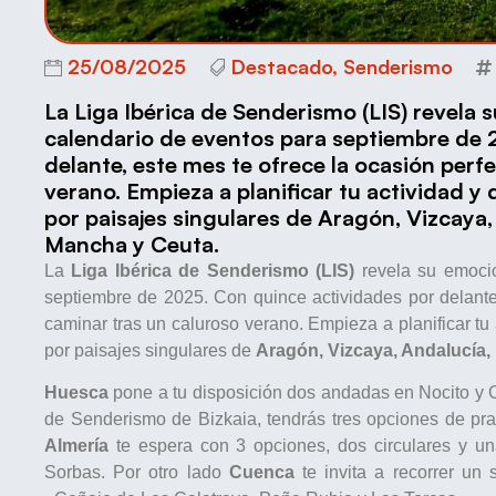
25/08/2025
Destacado
,
Senderismo
La Liga Ibérica de Senderismo (LIS) revela
calendario de eventos para septiembre de 
delante, este mes te ofrece la ocasión perf
verano. Empieza a planificar tu actividad 
por paisajes singulares de Aragón, Vizcaya, 
Mancha y Ceuta.
La
Liga Ibérica de Senderismo (LIS)
revela su emocio
septiembre de 2025. Con quince actividades por delante,
caminar tras un caluroso verano. Empieza a planificar tu
por paisajes singulares de
Aragón, Vizcaya, Andalucía, 
Huesca
pone a tu disposición dos andadas en Nocito y 
de Senderismo de Bizkaia, tendrás tres opciones de pr
Almería
te espera con 3 opciones, dos circulares y un
Sorbas. Por otro lado
Cuenca
te invita a recorrer u