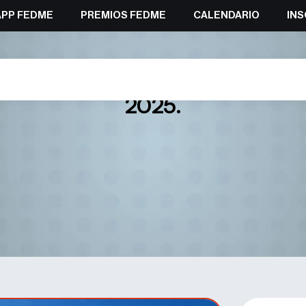
APP FEDME
PREMIOS FEDME
CALENDARIO
INS
la Liga Ibérica de Senderismo p
2025.