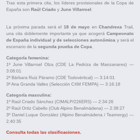
Tras esta primera cita, los líderes provisionales de la Copa de
España son
Raúl Criado
y
June Villarroel
.
La próxima parada será el
18 de mayo
en
Chandrexa
Trail,
una cita doblemente importante ya que acogerá
Campeonato
de España individual y de selecciones autonómica
y será el
escenario de la
segunda prueba de Copa
.
Categoría femenina:
1ª June Villarroel Olza (CDE La Pedriza de Manzanares) —
3:08:01
2ª Bárbara Ruiz Páramo (CDE Todovértical) — 3:14:01
3ª Ana Granda Valles (Selección CXM FEMPA) — 3:16:18
Categoría masculina:
1º Raúl Criado Sánchez (CIMALP/226ERS) — 2:34:26
2º Raúl Ortiz Cabello (Club Alpino Benalmádena) — 2:38:27
3º Daniel Luque González (Alpino Benalmádena / Teamergy) —
2:40:35
Consulta todas las clasificaciones.