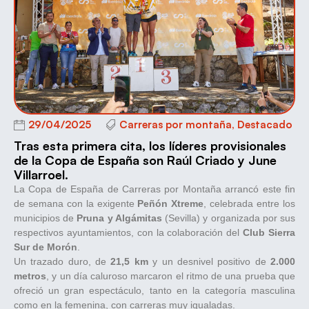
29/04/2025
Carreras por montaña
,
Destacado
Tras esta primera cita, los líderes provisionales
de la Copa de España son Raúl Criado y June
Villarroel.
La Copa de España de Carreras por Montaña arrancó este fin
de semana con la exigente
Peñón Xtreme
, celebrada entre los
municipios de
Pruna y Algámitas
(Sevilla) y organizada por sus
respectivos ayuntamientos, con la colaboración del
Club Sierra
Sur de Morón
.
Un trazado duro, de
21,5 km
y un desnivel positivo de
2.000
metros
, y un día caluroso marcaron el ritmo de una prueba que
ofreció un gran espectáculo, tanto en la categoría masculina
como en la femenina, con carreras muy igualadas.