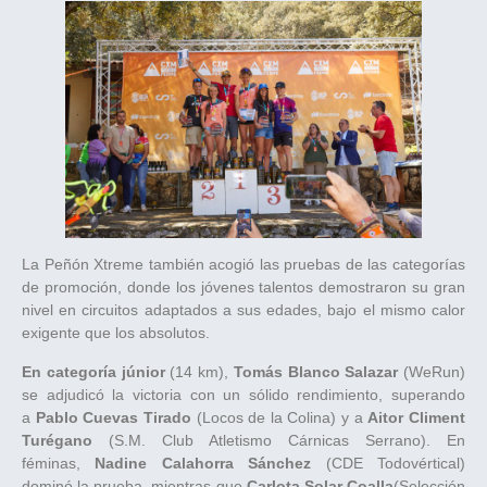
La Peñón Xtreme también acogió las pruebas de las categorías
de promoción, donde los jóvenes talentos demostraron su gran
nivel en circuitos adaptados a sus edades, bajo el mismo calor
exigente que los absolutos.
En categoría júnior
(14 km),
Tomás Blanco Salazar
(WeRun)
se adjudicó la victoria con un sólido rendimiento, superando
a
Pablo Cuevas Tirado
(Locos de la Colina) y a
Aitor Climent
Turégano
(S.M. Club Atletismo Cárnicas Serrano). En
féminas,
Nadine Calahorra Sánchez
(CDE Todovértical)
dominó la prueba, mientras que
Carlota Solar Coalla
(Selección