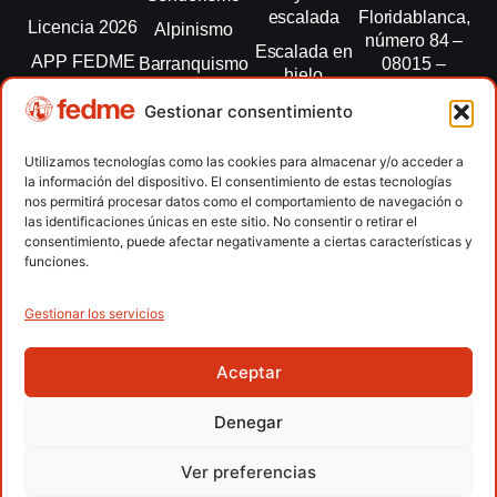
escalada
Floridablanca,
Licencia 2026
Alpinismo
número 84 –
Escalada en
APP FEDME
Barranquismo
08015 –
hielo
Barcelona
Transparencia
Carreras por
Esquí de
Gestionar consentimiento
montaña
fedme@fedme.es
Fed.
montaña
autonómicas
Escalada
934 264 267
Utilizamos tecnologías como las cookies para almacenar y/o acceder a
Marcha
la información del dispositivo. El consentimiento de estas tecnologías
Clubes
Escalada
Nórdica
nos permitirá procesar datos como el comportamiento de navegación o
paralimpica
las identificaciones únicas en este sitio. No consentir o retirar el
Contacto
Raquetas de
consentimiento, puede afectar negativamente a ciertas características y
nieve
funciones.
Snowrunning
/ Skysnow
Gestionar los servicios
Aceptar
Copyright © 2026 Federación Española de Deportes de
Montaña y Escalada | Desarrollado por
TOOOLS
Denegar
Aviso Legal
Política de Cookies
Política de Privacidad
Ver preferencias
Política de Privacidad APP
Accesibilidad