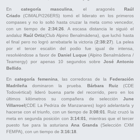
En
categoría masculina
, el aragonés
Raúl
Criado
(CIMALP/226ERS) tomó el liderato en los primeros
compases y no lo soltó hasta cruzar la meta como vencedor,
con un tiempo de
2:34:26
. A escasa distancia le siguió el
andaluz
Raúl Ortiz
(Club Alpino Benalmádena), que luchó hasta
el final pero no logró arrebatarle la victoria (
2:38:27
). La pelea
por el tercer escalón del podio fue igual de intensa,
resolviéndose a favor de
Daniel Luque
(Alpino Benalmádena /
Teamergy) por apenas 10 segundos sobre
José Antonio
Bellido
.
En
categoría femenina
, las corredoras de la
Federación
Madrileña
dominaron la prueba.
Bárbara Ruiz
(CDE
Todovértical) lideró buena parte del recorrido, pero en los
últimos kilómetros su compañera de selección
June
Villarroel
(CDE La Pedriza de Manzanares) logró adelantarla y
hacerse con el triunfo, con un tiempo de
3:08:01
. Ruiz cruzó la
meta en segunda posición con
3:14:01
, mientras que el tercer
puesto fue para la asturiana
Ana Granda
(Selección CXM
FEMPA), con un tiempo de
3:16:18
.