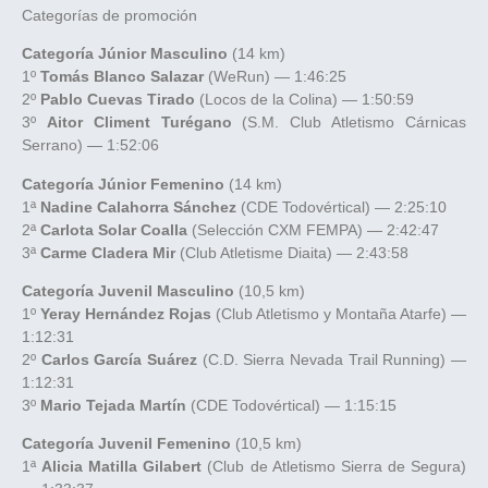
Categorías de promoción
Categoría Júnior Masculino
(14 km)
1º
Tomás Blanco Salazar
(WeRun) — 1:46:25
2º
Pablo Cuevas Tirado
(Locos de la Colina) — 1:50:59
3º
Aitor Climent Turégano
(S.M. Club Atletismo Cárnicas
Serrano) — 1:52:06
Categoría Júnior Femenino
(14 km)
1ª
Nadine Calahorra Sánchez
(CDE Todovértical) — 2:25:10
2ª
Carlota Solar Coalla
(Selección CXM FEMPA) — 2:42:47
3ª
Carme Cladera Mir
(Club Atletisme Diaita) — 2:43:58
Categoría Juvenil Masculino
(10,5 km)
1º
Yeray Hernández Rojas
(Club Atletismo y Montaña Atarfe) —
1:12:31
2º
Carlos García Suárez
(C.D. Sierra Nevada Trail Running) —
1:12:31
3º
Mario Tejada Martín
(CDE Todovértical) — 1:15:15
Categoría Juvenil Femenino
(10,5 km)
1ª
Alicia Matilla Gilabert
(Club de Atletismo Sierra de Segura)