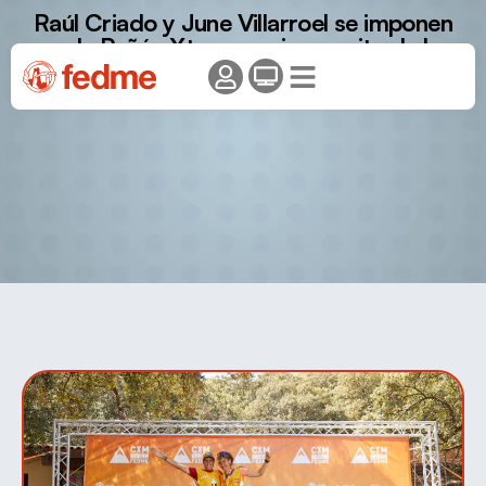
Raúl Criado y June Villarroel se imponen
en la Peñón Xtreme, primera cita de la
Copa de España de Carreras por
Montaña