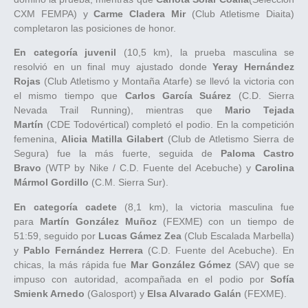
CXM FEMPA) y
Carme Cladera Mir
(Club Atletisme Diaita)
completaron las posiciones de honor.
En categoría juvenil
(10,5 km), la prueba masculina se
resolvió en un final muy ajustado donde
Yeray Hernández
Rojas
(Club Atletismo y Montaña Atarfe) se llevó la victoria con
el mismo tiempo que
Carlos García Suárez
(C.D. Sierra
Nevada Trail Running), mientras que
Mario Tejada
Martín
(CDE Todovértical) completó el podio. En la competición
femenina,
Alicia Matilla Gilabert
(Club de Atletismo Sierra de
Segura) fue la más fuerte, seguida de
Paloma Castro
Bravo
(WTP by Nike / C.D. Fuente del Acebuche) y
Carolina
Mármol Gordillo
(C.M. Sierra Sur).
En categoría cadete
(8,1 km), la victoria masculina fue
para
Martín González Muñoz
(FEXME) con un tiempo de
51:59, seguido por
Lucas Gámez Zea
(Club Escalada Marbella)
y
Pablo Fernández Herrera
(C.D. Fuente del Acebuche). En
chicas, la más rápida fue
Mar González Gómez
(SAV) que se
impuso con autoridad, acompañada en el podio por
Sofía
Smienk Arnedo
(Galosport) y
Elsa Alvarado Galán
(FEXME).