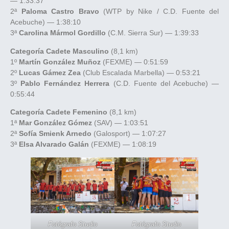
— 1:33:37
2ª
Paloma Castro Bravo
(WTP by Nike / C.D. Fuente del
Acebuche) — 1:38:10
3ª
Carolina Mármol Gordillo
(C.M. Sierra Sur) — 1:39:33
Categoría Cadete Masculino
(8,1 km)
1º
Martín González Muñoz
(FEXME) — 0:51:59
2º
Lucas Gámez Zea
(Club Escalada Marbella) — 0:53:21
3º
Pablo Fernández Herrera
(C.D. Fuente del Acebuche) —
0:55:44
Categoría Cadete Femenino
(8,1 km)
1ª
Mar González Gómez
(SAV) — 1:03:51
2ª
Sofía Smienk Arnedo
(Galosport) — 1:07:27
3ª
Elsa Alvarado Galán
(FEXME) — 1:08:19
Fotógrafo Studio
Fotógrafo Studio