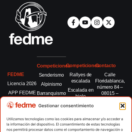
Competiciones
Contacto
Competiciones
FEDME
Rallyes de
Calle
Senderismo
escalada
Floridablanca,
Licencia 2026
Alpinismo
número 84 –
Escalada en
APP FEDME
Barranquismo
08015 –
hielo
Barcelona
Transparencia
Carreras por
Esquí de
Gestionar consentimiento
montaña
fedme@fedme.es
Fed.
montaña
autonómicas
Escalada
934 264 267
Utilizamos tecnologías como las cookies para almacenar y/o acceder a
Marcha
la información del dispositivo. El consentimiento de estas tecnologías
Clubes
Escalada
Nórdica
nos permitirá procesar datos como el comportamiento de navegación o