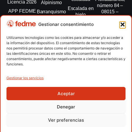
Licencia 2026
Alpinismo
número 84 –
Escalada en
APP FEDME
Barranquismo
08015 –
hielo
Barcelona
Transparencia
Carreras por
Esquí de
Gestionar consentimiento
montaña
fedme@fedme.es
Fed.
montaña
autonómicas
Escalada
934 264 267
Utilizamos tecnologías como las cookies para almacenar y/o acceder a
Marcha
la información del dispositivo. El consentimiento de estas tecnologías
Clubes
Escalada
Nórdica
nos permitirá procesar datos como el comportamiento de navegación o
paralimpica
las identificaciones únicas en este sitio. No consentir o retirar el
Contacto
Raquetas de
consentimiento, puede afectar negativamente a ciertas características y
nieve
funciones.
Snowrunning
/ Skysnow
Gestionar los servicios
Aceptar
Copyright © 2026 Federación Española de Deportes de
Montaña y Escalada | Desarrollado por
TOOOLS
Denegar
Aviso Legal
Política de Cookies
Política de Privacidad
Ver preferencias
Política de Privacidad APP
Accesibilidad