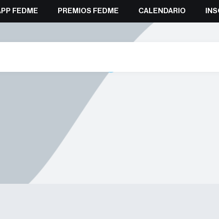
APP FEDME
PREMIOS FEDME
CALENDARIO
INS
aegm