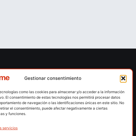
ones
Contacto
Gestionar consentimiento
 escalada
Calle Floridablanca, número 84 – 08015 –
Barcelona
tecnologías como las cookies para almacenar y/o acceder a la información
n hielo
ivo. El consentimiento de estas tecnologías nos permitirá procesar datos
fedme@fedme.es
portamiento de navegación o las identificaciones únicas en este sitio. No
montaña
retirar el consentimiento, puede afectar negativamente a ciertas
934 264 267
rdica
cas y funciones.
e nieve
s servicios
ng / Skysnow