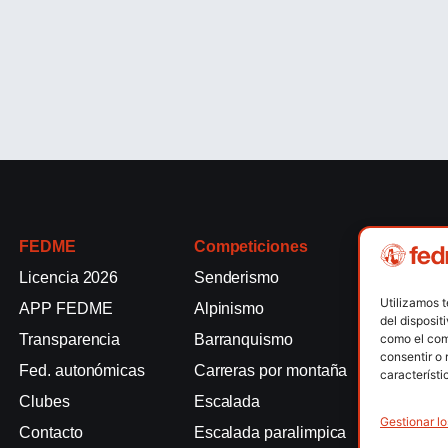
FEDME
Competiciones
Competici
Licencia 2026
Senderismo
Rallyes de
Utilizamos 
APP FEDME
Alpinismo
Escalada e
del disposit
como el com
Transparencia
Barranquismo
Esquí de 
consentir o 
Fed. autonómicas
Carreras por montaña
Marcha Nó
característi
Clubes
Escalada
Raquetas d
Gestionar lo
Contacto
Escalada paralimpica
Snowrunni