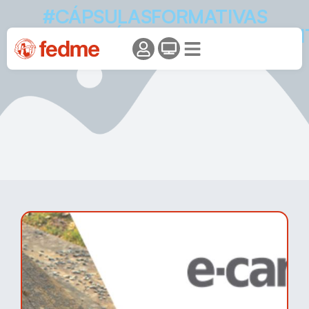
#CÁPSULASFORMATIVAS
#FORMACIÓNDEPORTESDEMON
#EEAM #FEDME