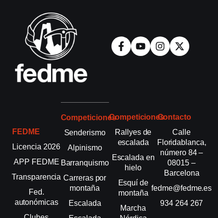
Competiciones
Contacto
Competiciones
FEDME
Rallyes de
Calle
Senderismo
escalada
Floridablanca,
Licencia 2026
Alpinismo
número 84 –
Escalada en
APP FEDME
Barranquismo
08015 –
hielo
Barcelona
Transparencia
Carreras por
Esquí de
montaña
fedme@fedme.es
Fed.
montaña
autonómicas
Escalada
934 264 267
Marcha
Clubes