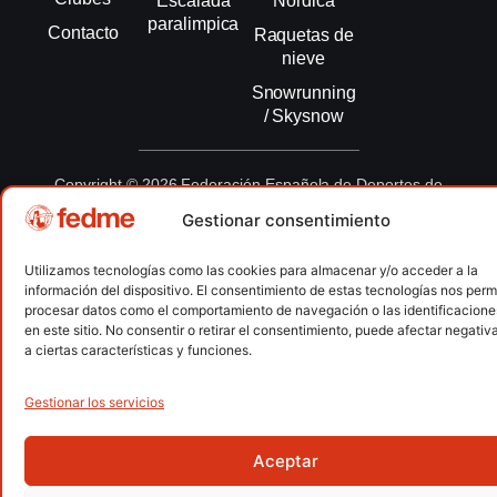
Escalada
Nórdica
paralimpica
Contacto
Raquetas de
nieve
Snowrunning
/ Skysnow
Copyright © 2026 Federación Española de Deportes de
Montaña y Escalada | Desarrollado por
TOOOLS
Gestionar consentimiento
Aviso Legal
Política de Cookies
Política de Privacidad
Utilizamos tecnologías como las cookies para almacenar y/o acceder a la
información del dispositivo. El consentimiento de estas tecnologías nos permi
Política de Privacidad APP
Accesibilidad
procesar datos como el comportamiento de navegación o las identificacione
en este sitio. No consentir o retirar el consentimiento, puede afectar negati
a ciertas características y funciones.
Gestionar los servicios
Aceptar