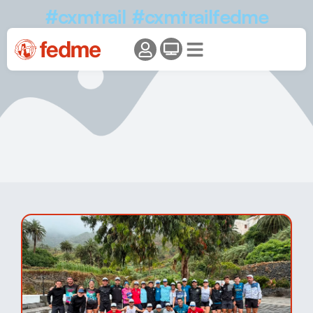
#cxmtrail #cxmtrailfedme
#carreras #mujerydeporte