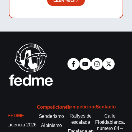
LEER MÁS
Competiciones
Contacto
Competiciones
FEDME
Rallyes de
Calle
Senderismo
escalada
Floridablanca,
Licencia 2026
Alpinismo
número 84 –
Escalada en