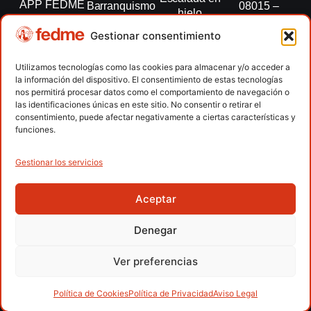
APP FEDME
Barranquismo
08015 –
hielo
Barcelona
Transparencia
Carreras por
Esquí de
Gestionar consentimiento
montaña
fedme@fedme.es
Fed.
montaña
autonómicas
Escalada
934 264 267
Utilizamos tecnologías como las cookies para almacenar y/o acceder a
Marcha
la información del dispositivo. El consentimiento de estas tecnologías
Clubes
Escalada
Nórdica
nos permitirá procesar datos como el comportamiento de navegación o
paralimpica
las identificaciones únicas en este sitio. No consentir o retirar el
Contacto
Raquetas de
consentimiento, puede afectar negativamente a ciertas características y
nieve
funciones.
Snowrunning
/ Skysnow
Gestionar los servicios
Aceptar
Copyright © 2026 Federación Española de Deportes de
Montaña y Escalada | Desarrollado por
TOOOLS
Denegar
Aviso Legal
Política de Cookies
Política de Privacidad
Ver preferencias
Política de Privacidad APP
Accesibilidad
Política de Cookies
Política de Privacidad
Aviso Legal