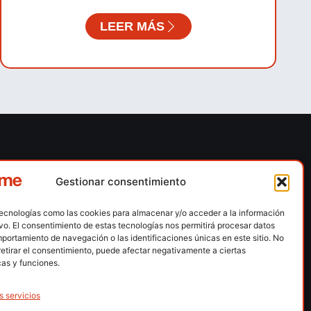
LEER MÁS
ones
Contacto
Gestionar consentimiento
 escalada
Calle Floridablanca, número 84 – 08015 –
Barcelona
tecnologías como las cookies para almacenar y/o acceder a la información
n hielo
ivo. El consentimiento de estas tecnologías nos permitirá procesar datos
fedme@fedme.es
portamiento de navegación o las identificaciones únicas en este sitio. No
montaña
retirar el consentimiento, puede afectar negativamente a ciertas
934 264 267
rdica
cas y funciones.
e nieve
s servicios
ng / Skysnow