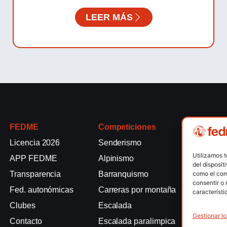
LEER MÁS
FEDME
Competiciones
Competici
Licencia 2026
Senderismo
Rallyes de
Utilizamos 
APP FEDME
Alpinismo
Escalada e
del disposit
como el com
Transparencia
Barranquismo
Esquí de 
consentir o 
Fed. autonómicas
Carreras por montaña
Marcha Nó
característi
Clubes
Escalada
Raquetas d
Gestionar lo
Contacto
Escalada paralimpica
Snowrunni