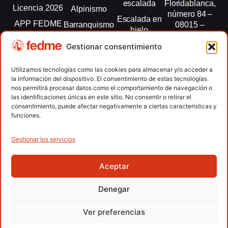
escalada
Floridablanca,
Licencia 2026
Alpinismo
número 84 –
Escalada en
APP FEDME
Barranquismo
08015 –
hielo
Barcelona
Transparencia
Carreras por
Esquí de
Gestionar consentimiento
montaña
fedme@fedme.es
Fed.
montaña
autonómicas
Escalada
934 264 267
Utilizamos tecnologías como las cookies para almacenar y/o acceder a
Marcha
la información del dispositivo. El consentimiento de estas tecnologías
Clubes
Escalada
Nórdica
nos permitirá procesar datos como el comportamiento de navegación o
paralimpica
las identificaciones únicas en este sitio. No consentir o retirar el
Contacto
Raquetas de
consentimiento, puede afectar negativamente a ciertas características y
nieve
funciones.
Snowrunning
/ Skysnow
Gestionar los servicios
Aceptar
Copyright © 2026 Federación Española de Deportes de
Montaña y Escalada | Desarrollado por
TOOOLS
Denegar
Aviso Legal
Política de Cookies
Política de Privacidad
Ver preferencias
Política de Privacidad APP
Accesibilidad