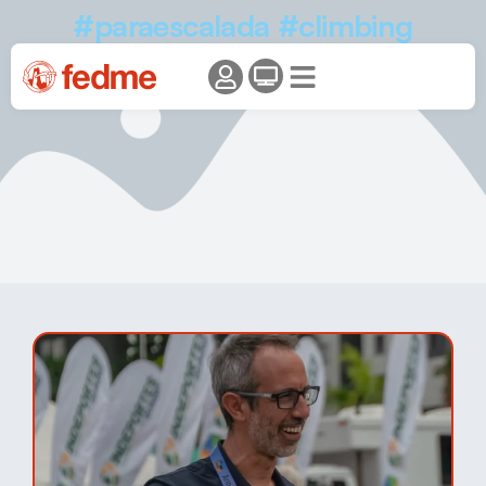
#paraescalada #climbing