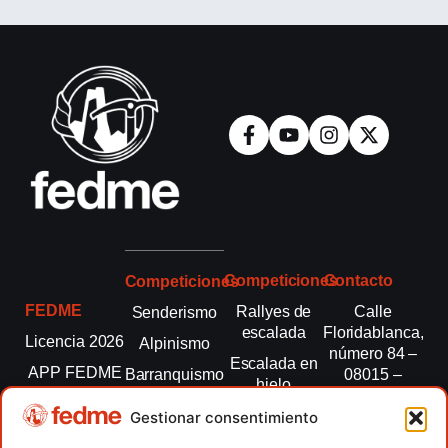
Competiciones
Contacto
Competiciones
FEDME
Rallyes de
Calle
Senderismo
escalada
Floridablanca,
Licencia 2026
Alpinismo
número 84 –
Escalada en
APP FEDME
Barranquismo
08015 –
hielo
Barcelona
Transparencia
Carreras por
Esquí de
Gestionar consentimiento
montaña
fedme@fedme.es
Fed.
montaña