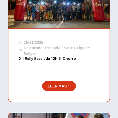
26/11/2025
Destacado
,
Escalada en roca
,
Liga de
Rallyes
XII Rally Escalada 12h El Chorro
LEER MÁS