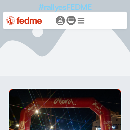
#rallyesFEDME