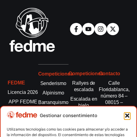
Competiciones
Contacto
Competiciones
FEDME
Rallyes de
Calle
Senderismo
escalada
Floridablanca,
Licencia 2026
Alpinismo
número 84 –
Escalada en
APP FEDME
Barranquismo
08015 –
hielo
Barcelona
Transparencia
Carreras por
Esquí de
Gestionar consentimiento
montaña
fedme@fedme.es
Fed.
montaña
autonómicas
Escalada
934 264 267
Utilizamos tecnologías como las cookies para almacenar y/o acceder a
Marcha
la información del dispositivo. El consentimiento de estas tecnologías
Clubes