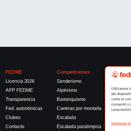
FEDME
Competiciones
Competici
Licencia 2026
Senderismo
Rallyes de
Utilizamos 
APP FEDME
Alpinismo
Escalada e
del disposit
como el com
Transparencia
Barranquismo
Esquí de 
consentir o 
Fed. autonómicas
Carreras por montaña
Marcha Nó
característi
Clubes
Escalada
Raquetas d
Gestionar lo
Contacto
Escalada paralimpica
Snowrunni