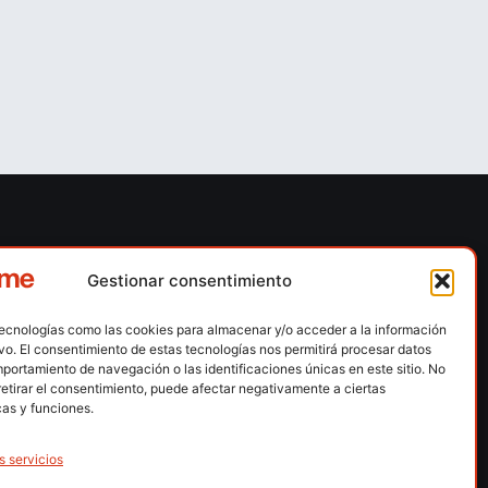
ones
Contacto
Gestionar consentimiento
 escalada
Calle Floridablanca, número 84 – 08015 –
Barcelona
tecnologías como las cookies para almacenar y/o acceder a la información
n hielo
ivo. El consentimiento de estas tecnologías nos permitirá procesar datos
fedme@fedme.es
portamiento de navegación o las identificaciones únicas en este sitio. No
montaña
retirar el consentimiento, puede afectar negativamente a ciertas
934 264 267
rdica
cas y funciones.
e nieve
s servicios
ng / Skysnow