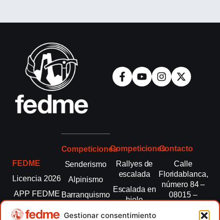
Competiciones
Contacto
Competiciones
FEDME
Rallyes de
Calle
Senderismo
escalada
Floridablanca,
Licencia 2026
Alpinismo
número 84 –
Escalada en
APP FEDME
Barranquismo
08015 –
hielo
Barcelona
Transparencia
Carreras por
Esquí de
Gestionar consentimiento