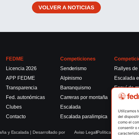
VOLVER A NOTICIAS
FEDME
Competiciones
Competici
Licencia 2026
Senderismo
Rallyes de
APP FEDME
Alpinismo
Escalada e
Transparencia
Barranquismo
Esquí de 
Fed. autonómicas
Carreras por montaña
Marcha Nó
Clubes
Escalada
Raquetas d
Utilizamos 
Contacto
Escalada paralimpica
Snowrunni
del disposit
como el com
consentir o 
ña y Escalada | Desarrollado por
Aviso Legal
Política de Cookies
Po
característi