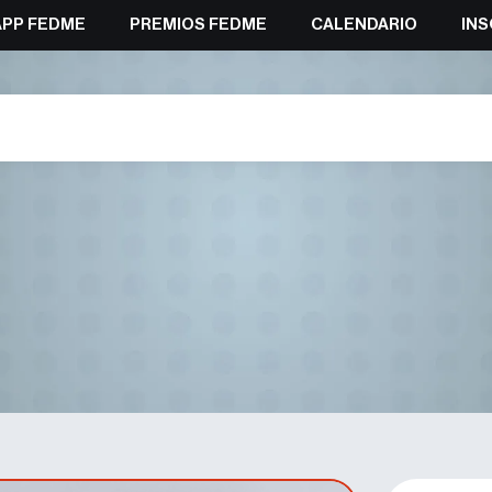
APP FEDME
PREMIOS FEDME
CALENDARIO
INS
de España de Escalada en Cli