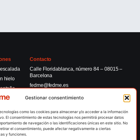
ones
Contacto
 escalada
Calle Floridablanca, número 84 – 08015 –
Barcelona
n hielo
fedme@fedme.es
montaña
934 264 267
Gestionar consentimiento
rdica
e nieve
tecnologías como las cookies para almacenar y/o acceder a la información
ng / Skysnow
ivo. El consentimiento de estas tecnologías nos permitirá procesar datos
portamiento de navegación o las identificaciones únicas en este sitio. No
retirar el consentimiento, puede afectar negativamente a ciertas
lítica de Privacidad
Política de Privacidad APP
Accesibilidad
cas y funciones.