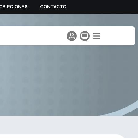
CRIPCIONES
CONTACTO
mbat La Foixarda