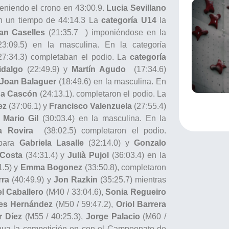
eniendo el crono en 43:00.9.
Lucia Sevillano
on un tiempo de 44:14.3 La
categoría U14
la
an Caselles
(21:35.7 ) imponiéndose en la
3:09.5) en la masculina. En la categoría
7:34.3) completaban el podio. La
categoría
idalgo
(22:49.9) y
Martín Agudo
(17:34.6)
Joan Balaguer
(18:49.6) en la masculina. En
na Cascón
(24:13.1). completaron el podio. La
ez
(37:06.1) y
Francisco Valenzuela
(27:55.4)
y
Mario Gil
(30:03.4) en la masculina. En la
a Rovira
(38:02.5) completaron el podio.
 para
Gabriela Lasalle
(32:14.0) y
Gonzalo
 Costa
(34:31.4) y
Julià Pujol
(36:03.4) en la
1.5) y
Emma Bogonez
(33:50.8), completaron
rra
(40:49.9) y
Jon Razkin
(35:25.7) mientras
l Caballero
(M40 / 33:04.6),
Sonia Regueiro
es Hernández
(M50 / 59:47.2),
Oriol Barrera
r Díez
(M55 / 40:25.3),
Jorge Palacio
(M60 /
inua la competición en con el Campeonato de