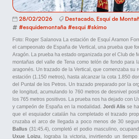
28/02/2026
Destacado
,
Esquí de Monta
#esquidemontaña #esqui #skimo
Foto: Roger Salanova La estación de Esquí Aramon For
el campeonato de España de Vertical, una prueba que f
Aragón. La prueba ha estado organizada por el Club de 
montañas del valle de Tena como telón de fondo para l
aragonés. Un trazado de la Vertical, que comenzaba su re
estación (1.150 metros), hasta alcanzar la cota 1.850 do
del Puntal de los Petros. Un trazado preparado por la 
de longitud, acumulando lo 760 metros de desnivel posit
los 765 metros positivos. La prueba nos ha dejado con 
y campeón de España en la modalidad.
Jordi Alis
se ha
que el esquiador catalán ha completado el trazado pro
cruzaba el arco de llegada a poco menos de 30 segu
Ballus
(31:45.4), completó el podio masculino, ocupando
Uxue Loizu
, lograba la victoria, invirtiendo un tiemp