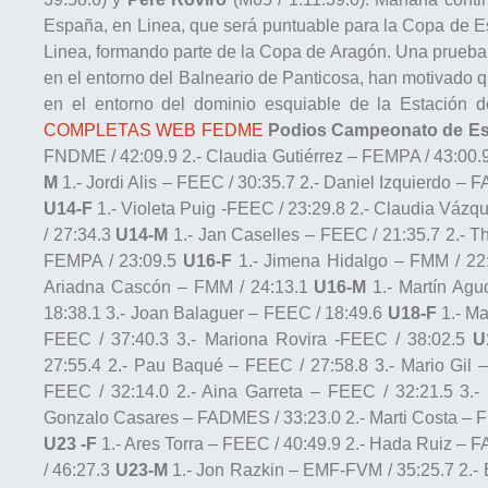
España, en Linea, que será puntuable para la Copa de 
Linea, formando parte de la Copa de Aragón. Una prueba
en el entorno del Balneario de Panticosa, han motivado 
en el entorno del dominio esquiable de la Estación 
COMPLETAS WEB FEDME
Podios Campeonato de Esp
FNDME / 42:09.9 2.- Claudia Gutiérrez – FEMPA / 43:00.9
M
1.- Jordi Alis – FEEC / 30:35.7 2.- Daniel Izquierdo – F
U14-F
1.- Violeta Puig -FEEC / 23:29.8 2.- Claudia Váz
/ 27:34.3
U14-M
1.- Jan Caselles – FEEC / 21:35.7 2.- T
FEMPA / 23:09.5
U16-F
1.- Jimena Hidalgo – FMM / 22:
Ariadna Cascón – FMM / 24:13.1
U16-M
1.- Martín Agu
18:38.1 3.- Joan Balaguer – FEEC / 18:49.6
U18-F
1.- Ma
FEEC / 37:40.3 3.- Mariona Rovira -FEEC / 38:02.5
U
27:55.4 2.- Pau Baqué – FEEC / 27:58.8 3.- Mario Gil
FEEC / 32:14.0 2.- Aina Garreta – FEEC / 32:21.5 3
Gonzalo Casares – FADMES / 33:23.0 2.- Marti Costa – FE
U23 -F
1.- Ares Torra – FEEC / 40:49.9 2.- Hada Ruiz –
/ 46:27.3
U23-M
1.- Jon Razkin – EMF-FVM / 35:25.7 2.- 