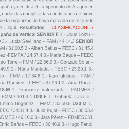
España y decidirá el campeonato de Aragón en
, dadas las complicadas condiciones de nieve
que la organización haya marcado un recorrido
de Esquí.
Resultados
–
CLASIFICACIONES
aña de Vertical
SENIOR F
1.- Uxue Loizu –
 3.- Lucia Sevillano – FAM / 44:14.3
SENIOR
AM / 31:00.5 3.- Albert Ballus – FEEC / 31:45.4
quez -FEMPA / 24:37.4 3.- María Baqué – FEEC
heo Torre – FMM / 22:56.9 3.- Gonzalo Solar –
49.9 2.- Núria Muntada – FEEC / 23:29.1 3.-
do – FMM / 17:34.6 2.- Iago Iglesias – FAM /
ría Ramírez – FEEC / 37:06.1 2.- Aina Roca –
18-M
1.- Francisco Valenzuela – FADMES /
 – FMM / 30:03.4
U20-F
1.- Gabriela Lasalle –
.- Emma Bogonez – FMM / 33:50.8
U20-M
1.-
EC / 34:31.4 3.- Julià Pujol – FEEC / 36:03.4
 FADMES / 46:16.0 3.- Jara Pérez – FDMESCYL
Enric Baños – FEEC / 36:40.9 3.- Hugo Fenoll