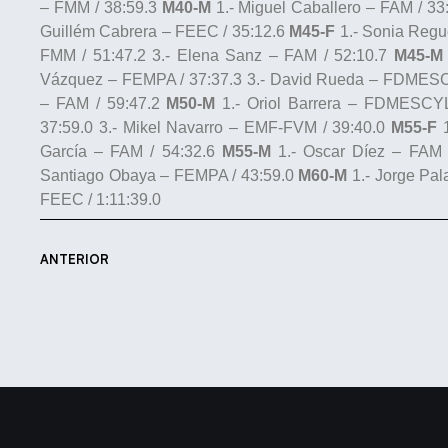
– FMM / 38:59.3
M40-M
1.- Miguel Caballero – FAM / 33:
Guillém Cabrera – FEEC / 35:12.6
M45-F
1.- Sonia Regu
FMM / 51:47.2 3.- Elena Sanz – FAM / 52:10.7
M45-M
Vázquez – FEMPA / 37:37.3 3.- David Rueda – FDMESC
– FAM / 59:47.2
M50-M
1.- Oriol Barrera – FDMESCYL
37:59.0 3.- Mikel Navarro – EMF-FVM / 39:40.0
M55-F
1
García – FAM / 54:32.6
M55-M
1.- Oscar Díez – FAM /
Santiago Obaya – FEMPA / 43:59.0
M60-M
1.- Jorge Pal
FEEC / 1:11:39.0
ANTERIOR