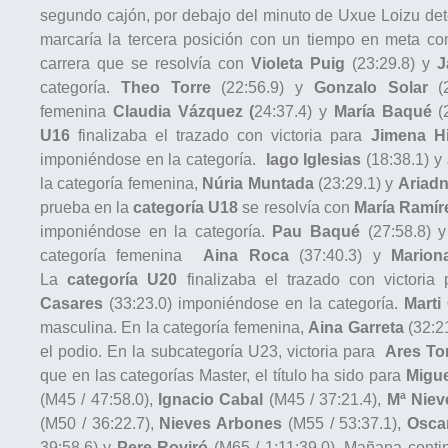
segundo cajón, por debajo del minuto de Uxue Loizu det
marcaría la tercera posición con un tiempo en meta c
carrera que se resolvía con
Violeta Puig
(23:29.8) y
J
categoría.
Theo Torre
(22:56.9) y
Gonzalo Solar
(2
femenina
Claudia Vázquez
(
24:37.4) y
María Baqué
(2
U16
finalizaba el trazado con victoria para
Jimena H
imponiéndose en la categoría.
Iago Iglesias
(18:38.1) y
la categoría femenina,
Núria Muntada
(23:29.1) y
Ariad
prueba en la
categoría U18
se resolvía con
María Ramír
imponiéndose en la categoría.
Pau Baqué
(27:58.8) 
categoría femenina
Aina Roca
(37:40.3) y
Marion
La
categoría U20
finalizaba el trazado con victoria
Casares
(33:23.0) imponiéndose en la categoría.
Marti
masculina. En la categoría femenina,
Aina Garreta
(32:2
el podio. En la subcategoría U23, victoria para
Ares To
que en las categorías Master, el título ha sido para
Migue
(M45 / 47:58.0),
Ignacio Cabal
(M45 / 37:21.4),
Mª Niev
(M50 / 36:22.7),
Nieves Arbones
(M55 / 53:37.1),
Osca
39:58.6) y
Pere Roviró
(M65 / 1:11:39.0). Mañana cont