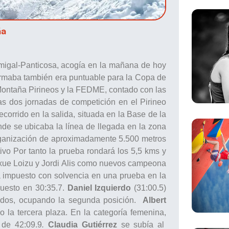
ña
migal-Panticosa, acogía en la mañana de hoy
ormaba también era puntuable para la Copa de
Montaña Pirineos y la FEDME, contado con las
as dos jornadas de competición en el Pirineo
corrido en la salida, situada en la Base de la
nde se ubicaba la línea de llegada en la zona
organización de aproximadamente 5.500 metros
ivo Por tanto la prueba rondará los 5,5 kms y
Uxue Loizu y Jordi Alis como nuevos campeona
 impuesto con solvencia en una prueba en la
puesto en 30:35.7.
Daniel Izquierdo
(31:00.5)
ndos, ocupando la segunda posición.
Albert
 la tercera plaza. En la categoría femenina,
o de 42:09.9
.
Claudia Gutiérrez
se subía al