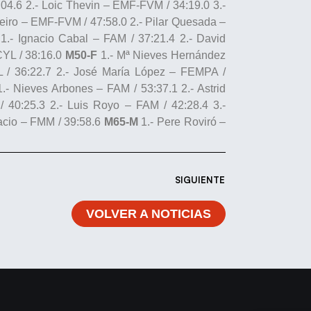
04.6 2.- Loic Thevin – EMF-FVM / 34:19.0 3.-
eiro – EMF-FVM / 47:58.0 2.- Pilar Quesada –
1.- Ignacio Cabal – FAM / 37:21.4 2.- David
YL / 38:16.0
M50-F
1.- Mª Nieves Hernández
 / 36:22.7 2.- José María López – FEMPA /
.- Nieves Arbones – FAM / 53:37.1 2.- Astrid
 40:25.3 2.- Luis Royo – FAM / 42:28.4 3.-
acio – FMM / 39:58.6
M65-M
1.- Pere Roviró –
SIGUIENTE
VOLVER A NOTICIAS