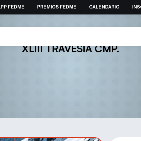
APP FEDME
PREMIOS FEDME
CALENDARIO
INS
 proclaman campeona y campeón 
XLIII TRAVESÍA CMP.