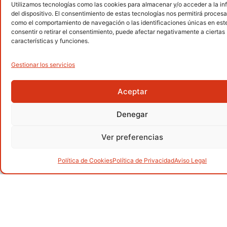
Utilizamos tecnologías como las cookies para almacenar y/o acceder a la i
Senderismo
del dispositivo. El consentimiento de estas tecnologías nos permitirá procesa
.
como el comportamiento de navegación o las identificaciones únicas en este 
consentir o retirar el consentimiento, puede afectar negativamente a ciertas
características y funciones.
Gestionar los servicios
Alpinismo
.
Aceptar
Denegar
Barranquismo
.
Ver preferencias
Política de Cookies
Política de Privacidad
Aviso Legal
Carreras por montaña
.