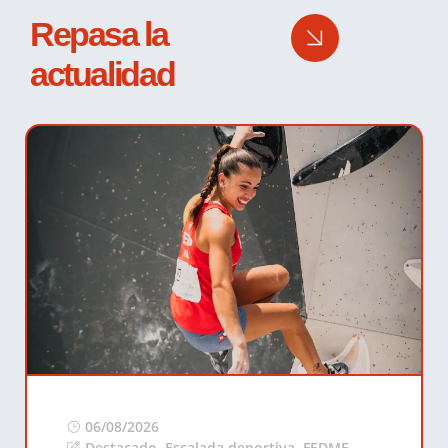
Repasa la
actualidad
06/08/2026
Destacado
,
Escalada deportiva
,
FEDME