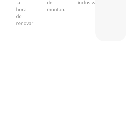
la
de
inclusiva.
hora
montaña.
de
renovar.