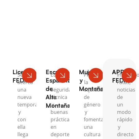
Escalada
Licencia
Escuela
Mujer
APP
Se
EEAM
Promovemos
Inscripci
FEDME
Española
y
FEDME
acerca
–
la
rutas,
de
Montaña
una
Seguridad,
equidad
noticias
Alta
nueva
técnica
de
de
temporada
y
género
un
Montaña
y
buenas
y
modo
con
prácticas
fomentamos
rápido
ella
en
una
y
llega
deportes
cultura
directo