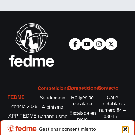
Competiciones
Contacto
Competiciones
FEDME
Rallyes de
Calle
Senderismo
escalada
Floridablanca,
Licencia 2026
Alpinismo
número 84 –
Escalada en
APP FEDME
Barranquismo
08015 –
hielo
Barcelona
Transparencia
Carreras por
Esquí de
Gestionar consentimiento
montaña
fedme@fedme.es
Fed.