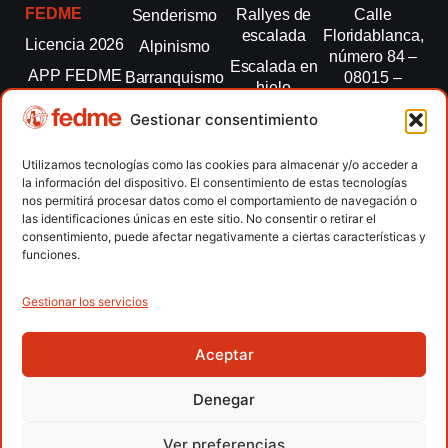
FEDME
Rallyes de
Calle
Senderismo
escalada
Floridablanca,
Licencia 2026
Alpinismo
número 84 –
Escalada en
APP FEDME
Barranquismo
08015 –
hielo
Barcelona
Transparencia
Carreras por
Esquí de
Gestionar consentimiento
montaña
fedme@fedme.es
Fed.
montaña
autonómicas
Escalada
934 264 267
Utilizamos tecnologías como las cookies para almacenar y/o acceder a
Marcha
la información del dispositivo. El consentimiento de estas tecnologías
Clubes
Escalada
Nórdica
nos permitirá procesar datos como el comportamiento de navegación o
paralimpica
las identificaciones únicas en este sitio. No consentir o retirar el
Contacto
Raquetas de
consentimiento, puede afectar negativamente a ciertas características y
nieve
funciones.
Snowrunning
/ Skysnow
Gestionar los servicios
Aceptar
Copyright © 2026 Federación Española de Deportes de
Montaña y Escalada | Desarrollado por
TOOOLS
Denegar
Aviso Legal
Política de Cookies
Política de Privacidad
Ver preferencias