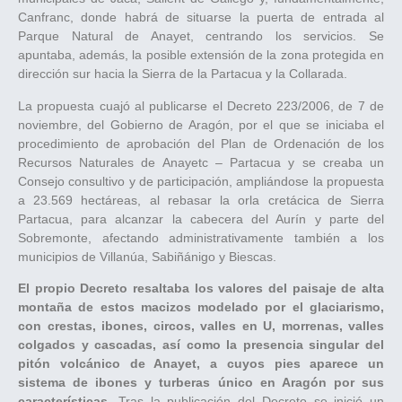
Canfranc, donde habrá de situarse la puerta de entrada al
Parque Natural de Anayet, centrando los servicios. Se
apuntaba, además, la posible extensión de la zona protegida en
dirección sur hacia la Sierra de la Partacua y la Collarada.
La propuesta cuajó al publicarse el Decreto 223/2006, de 7 de
noviembre, del Gobierno de Aragón, por el que se iniciaba el
procedimiento de aprobación del Plan de Ordenación de los
Recursos Naturales de Anayetc – Partacua y se creaba un
Consejo consultivo y de participación, ampliándose la propuesta
a 23.569 hectáreas, al rebasar la orla cretácica de Sierra
Partacua, para alcanzar la cabecera del Aurín y parte del
Sobremonte, afectando administrativamente también a los
municipios de Villanúa, Sabiñánigo y Biescas.
El propio Decreto resaltaba los valores del paisaje de alta
montaña de estos macizos modelado por el glaciarismo,
con crestas, ibones, circos, valles en U, morrenas, valles
colgados y cascadas, así como la presencia singular del
pitón volcánico de Anayet, a cuyos pies aparece un
sistema de ibones y turberas único en Aragón por sus
características
. Tras la publicación del Decreto se inició un