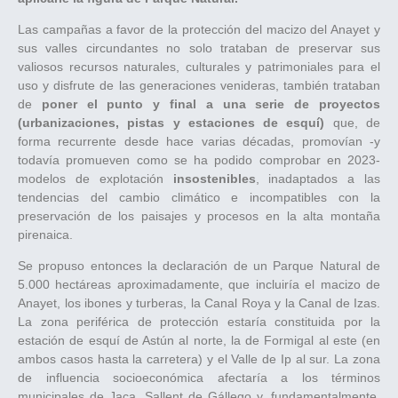
Las campañas a favor de la protección del macizo del Anayet y
sus valles circundantes no solo trataban de preservar sus
valiosos recursos naturales, culturales y patrimoniales para el
uso y disfrute de las generaciones venideras, también trataban
de
poner el punto y final a una serie de proyectos
(urbanizaciones, pistas y estaciones de esquí)
que, de
forma recurrente desde hace varias décadas, promovían -y
todavía promueven como se ha podido comprobar en 2023-
modelos de explotación
insostenibles
, inadaptados a las
tendencias del cambio climático e incompatibles con la
preservación de los paisajes y procesos en la alta montaña
pirenaica.
Se propuso entonces la declaración de un Parque Natural de
5.000 hectáreas aproximadamente, que incluiría el macizo de
Anayet, los ibones y turberas, la Canal Roya y la Canal de Izas.
La zona periférica de protección estaría constituida por la
estación de esquí de Astún al norte, la de Formigal al este (en
ambos casos hasta la carretera) y el Valle de Ip al sur. La zona
de influencia socioeconómica afectaría a los términos
municipales de Jaca, Sallent de Gállego y, fundamentalmente,