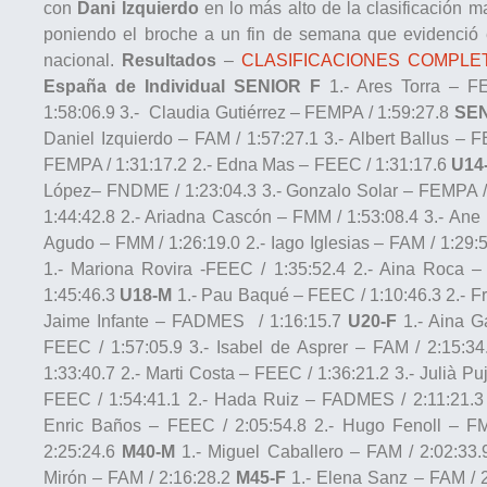
con
Dani Izquierdo
en lo más alto de la clasificación 
poniendo el broche a un fin de semana que evidenció
nacional.
Resultados
–
CLASIFICACIONES COMPLE
España de Individual
SENIOR F
1.- Ares Torra – F
1:58:06.9 3.- Claudia Gutiérrez – FEMPA / 1:59:27.8
SEN
Daniel Izquierdo – FAM / 1:57:27.1 3.- Albert Ballus – 
FEMPA / 1:31:17.2 2.- Edna Mas – FEEC / 1:31:17.6
U14
López– FNDME / 1:23:04.3 3.- Gonzalo Solar – FEMPA /
1:44:42.8 2.- Ariadna Cascón – FMM / 1:53:08.4 3.- An
Agudo – FMM / 1:26:19.0 2.- Iago Iglesias – FAM / 1:29:
1.- Mariona Rovira -FEEC / 1:35:52.4 2.- Aina Roca 
1:45:46.3
U18-M
1.- Pau Baqué – FEEC / 1:10:46.3 2.- F
Jaime Infante – FADMES / 1:16:15.7
U20-F
1.- Aina G
FEEC / 1:57:05.9 3.- Isabel de Asprer – FAM / 2:15:3
1:33:40.7 2.- Marti Costa – FEEC / 1:36:21.2 3.- Julià P
FEEC / 1:54:41.1 2.- Hada Ruiz – FADMES / 2:11:21.3 
Enric Baños – FEEC / 2:05:54.8 2.- Hugo Fenoll – F
2:25:24.6
M40-M
1.- Miguel Caballero – FAM / 2:02:33.
Mirón – FAM / 2:16:28.2
M45-F
1.- Elena Sanz – FAM / 2