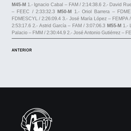
M45-M
1.- Ignacio Cabal – FAM / 2:14:38.6 2.- David R
– FEEC / 2:33:32.3
M50-M
1.- Oriol Barrera – FDME
FDMESCYL / 2:26:09.4 3.- José María López – FEMPA /
2:53:17.6 2.- Astrid García – FAM / 3:07:06.3
M55-M
1.- 
Palacio – FMM / 2:30:44.9 2.- José Antonio Gutiérrez – F
ANTERIOR