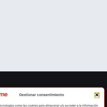
ones
Contacto
Gestionar consentimiento
 escalada
Calle Floridablanca, número 84 – 08015 –
Barcelona
tecnologías como las cookies para almacenar y/o acceder a la información
n hielo