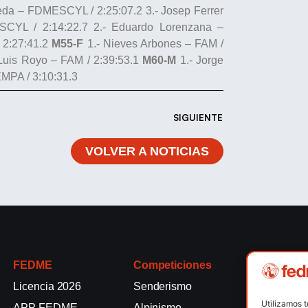
ueda – FDMESCYL / 2:25:07.2 3.- Josep Ferrer
SCYL / 2:14:22.7 2.- Eduardo Lorenzana –
 2:27:41.2
M55-F
1.- Nieves Arbones – FAM /
Luis Royo – FAM / 2:39:53.1
M60-M
1.- Jorge
EMPA / 3:10:31.3
SIGUIENTE
VOLVER A NOTICIAS
FEDME
Competiciones
Competici
Licencia 2026
Senderismo
Rallyes de
Utilizamos 
APP FEDME
Alpinismo
Escalada e