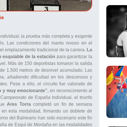
ña
ndividual, la prueba más completa y exigente
és. Las condiciones del manto nivoso en el
el emplazamiento tradicional de la carrera.
La
o esquiable de la estación
para garantizar la
ivel. Más de 150 deportistas tomaron la salida
s de 1.500 metros de desnivel acumulado. Las
ra, añadiendo dificultad en los descensos y
es. Pese a ello, el circuito fue valorado de
o y muy emocionante”,
en reconocimiento al
 Campeonato de España Individual, el triunfo
que
Ares Torra
completó un fin de semana
en esta modalidad, firmando un doblete de
no del Balneario han sido escenario este fin
aña de Esquí de Montaña en las modalidades