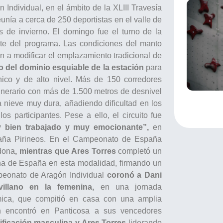
 Individual, en el ámbito de la XLIII Travesía
nía a cerca de 250 deportistas en el valle de
s de invierno. El domingo fue el turno de la
nte del programa. Las condiciones del manto
n a modificar el emplazamiento tradicional de
o del dominio esquiable de la estación
para
cnico y de alto nivel. Más de 150 corredores
tinerario con más de 1.500 metros de desnivel
 nieve muy dura, añadiendo dificultad en los
 participantes. Pese a ello, el circuito fue
 bien trabajado y muy emocionante”,
en
ntaña Pirineos. En el Campeonato de España
rdona
, mientras que Ares Torres
completó un
a de España en esta modalidad, firmando un
peonato de Aragón Individual
coronó a Dani
villano en la femenina,
en una jornada
ómica, que compitió en casa con una amplia
 encontró en Panticosa a sus vencedores
sificación masculina y Ares Torres
liderando