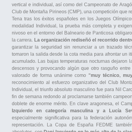
vertical e individual, así como del Campeonato de Aragón
Club de Montaña Pirineos (CMP), una competición que reu
Tena tras los éxitos españoles en los Juegos Olímpico
modalidad Individual, la prueba más completa y exige
nivoso en el entorno del Balneario de Panticosa obligaro
la carrera.
La organización rediseñó el recorrido dentr
garantizar la seguridad sin renunciar a un trazado té
tomaron la salida desde la cota media para afrontar un i
acumulado. Las bajas temperaturas nocturnas dejaron la
descensos y provocando algún que otro rasguño entre los
valorado de forma unánime como
“muy técnico, muy
reconocimiento al esfuerzo organizativo del Club Mo
Individual, el triunfo absoluto masculino fue para Nil Ca
fin de semana redondo al proclamarse también campeon
doblete de enorme mérito. En clave aragonesa, el Cam
Izquierdo en categoría masculina y a Lucía Se
especialmente significativa para la federación auton
representación. La Copa de España FEDME también
absolutos, con
Dani Izquierdo en lo más alto de la cla