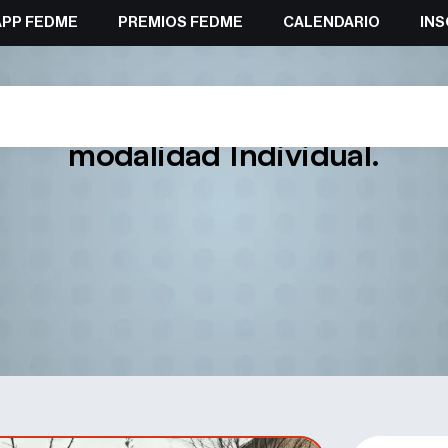
APP FEDME
PREMIOS FEDME
CALENDARIO
INS
 campeona y campeón de España
modalidad Individual.