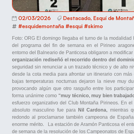
02/03/2026
Destacado
,
Esquí de Monta
#esquidemontaña #esqui #skimo
Foto: ORG El domingo llegaba el turno de la modalidad I
del programa del fin de semana en el Pirineo aragon
entorno del Balneario de Panticosa obligaron a modificar 
organización rediseñó el recorrido dentro del domini
seguridad sin renunciar a un trazado técnico y de alto n
desde la cota media para afrontar un itinerario con má
bajas temperaturas nocturnas dejaron la nieve muy du
provocando algún que otro rasguño entre los participant
forma unánime como
“muy técnico, muy bien trabajad
esfuerzo organizativo del Club Montaña Pirineos. En el
absoluto masculino fue para
Nil Cardona,
mientras 
redondo al proclamarse también campeona de España 
enorme mérito. La estación de Aramón Panticosa el entor
de semana de la resolución de los Campeonatos de Esp