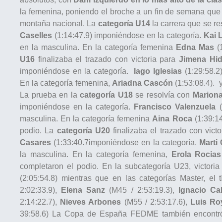
la femenina, poniendo el broche a un fin de semana que
montaña nacional. La
categoría U14
la carrera que se r
Caselles
(1:14:47.9) imponiéndose en la categoría.
Kai 
en la masculina. En la categoría femenina
Edna Mas
(1
U16
finalizaba el trazado con victoria para
Jimena Hi
imponiéndose en la categoría.
Iago Iglesias
(1:29:58.2
En la categoría femenina,
Ariadna Cascón
(1:53:08.4). 
La prueba en la
categoría U18
se resolvía con
Mariona
imponiéndose en la categoría.
Francisco Valenzuela
(
masculina. En la categoría femenina
Aina Roca
(1:39:1
podio. La
categoría U20
finalizaba el trazado con vict
Casares
(1:33:40.7imponiéndose en la categoría.
Marti
la masculina. En la categoría femenina,
Erola Rocias
completaron el podio. En la subcategoría U23, victori
(2:05:54.8) mientras que en las categorías Master, el 
2:02:33.9),
Elena Sanz
(M45 / 2:53:19.3),
Ignacio Ca
2:14:22.7),
Nieves Arbones
(M55 / 2:53:17.6),
Luis Ro
39:58.6) La Copa de España FEDME también encontró 