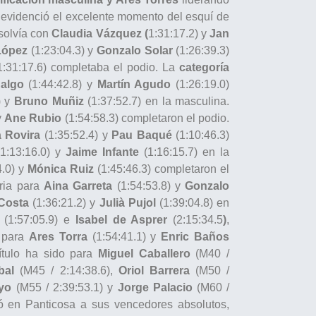
 evidenció el excelente momento del esquí de
esolvía con
Claudia Vázquez
(
1:31:17.2) y
Jan
López
(1:23:04.3) y
Gonzalo Solar
(1:26:39.3)
:31:17.6) completaba el podio. La
categoría
dalgo
(1:44:42.8) y
Martín Agudo
(1:26:19.0)
) y
Bruno Muñiz
(1:37:52.7) en la masculina.
y
Ane Rubio
(1:54:58.3) completaron el podio.
 Rovira
(1:35:52.4) y
Pau Baqué
(1:10:46.3)
1:13:16.0) y
Jaime Infante
(1:16:15.7) en la
4.0) y
Mónica Ruiz
(1:45:46.3) completaron el
oria para
Aina Garreta
(1:54:53.8) y
Gonzalo
 Costa
(1:36:21.2) y
Julià Pujol
(1:39:04.8) en
(1:57:05.9) e
Isabel de Asprer
(2:15:34.5
)
,
a para
Ares Torra
(1:54:41.1) y
Enric Baños
título ha sido para
Miguel Caballero
(M40 /
bal
(M45 / 2:14:38.6),
Oriol Barrera
(M50 /
yo
(M55 / 2:39:53.1) y
Jorge Palacio
(M60 /
en Panticosa a sus vencedores absolutos,