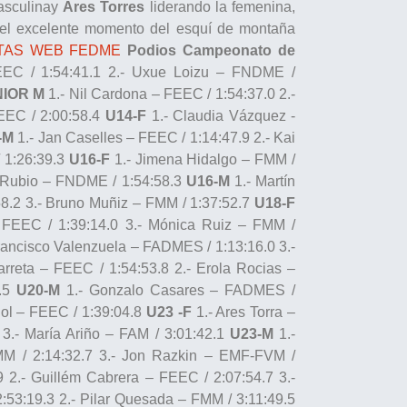
masculinay
Ares Torres
liderando la femenina,
 el excelente momento del esquí de montaña
TAS WEB FEDME
Podios Campeonato de
EEC / 1:54:41.1 2.- Uxue Loizu – FNDME /
IOR M
1.- Nil Cardona – FEEC / 1:54:37.0 2.-
FEEC / 2:00:58.4
U14-F
1.- Claudia Vázquez -
-M
1.- Jan Caselles – FEEC / 1:14:47.9 2.- Kai
 1:26:39.3
U16-F
1.- Jimena Hidalgo – FMM /
e Rubio – FNDME / 1:54:58.3
U16-M
1.- Martín
58.2 3.- Bruno Muñiz – FMM / 1:37:52.7
U18-F
– FEEC / 1:39:14.0 3.- Mónica Ruiz – FMM /
rancisco Valenzuela – FADMES / 1:13:16.0 3.-
arreta – FEEC / 1:54:53.8 2.- Erola Rocias –
4.5
U20-M
1.- Gonzalo Casares – FADMES /
ujol – FEEC / 1:39:04.8
U23 -F
1.- Ares Torra –
3.- María Ariño – FAM / 3:01:42.1
U23-M
1.-
MM / 2:14:32.7 3.- Jon Razkin – EMF-FVM /
9 2.- Guillém Cabrera – FEEC / 2:07:54.7 3.-
:53:19.3 2.- Pilar Quesada – FMM / 3:11:49.5