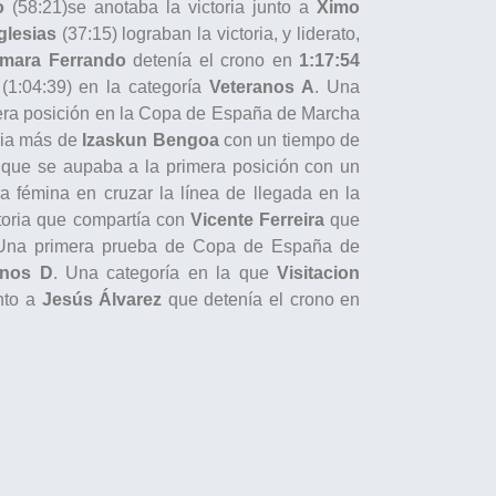
o
(58:21)se anotaba la victoria junto a
Ximo
glesias
(37:15) lograban la victoria, y liderato,
mara Ferrando
detenía el crono en
1:17:54
(1:04:39) en la categoría
Veteranos A
. Una
mera posición en la Copa de España de Marcha
ria más de
Izaskun Bengoa
con un tiempo de
que se aupaba a la primera posición con un
a fémina en cruzar la línea de llegada en la
toria que compartía con
Vicente Ferreira
que
Una primera prueba de Copa de España de
anos D
. Una categoría en la que
Visitacion
unto a
Jesús Álvarez
que detenía el crono en