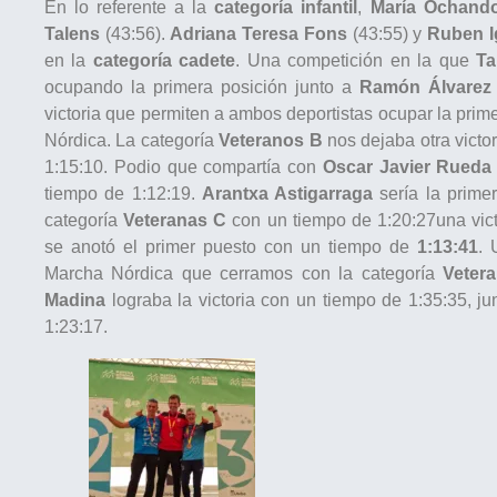
En lo referente a la
categoría infantil
,
María Ochand
Talens
(43:56).
Adriana Teresa Fons
(43:55) y
Ruben I
en la
categoría cadete
. Una competición en la que
Ta
ocupando la primera posición junto a
Ramón Álvarez
victoria que permiten a ambos deportistas ocupar la pri
Nórdica. La categoría
Veteranos B
nos dejaba otra victo
1:15:10. Podio que compartía con
Oscar Javier Rueda
tiempo de 1:12:19.
Arantxa Astigarraga
sería la primer
categoría
Veteranas C
con un tiempo de 1:20:27una vic
se anotó el primer puesto con un tiempo de
1:13:41
. 
Marcha Nórdica que cerramos con la categoría
Veter
Madina
lograba la victoria con un tiempo de 1:35:35, j
1:23:17.