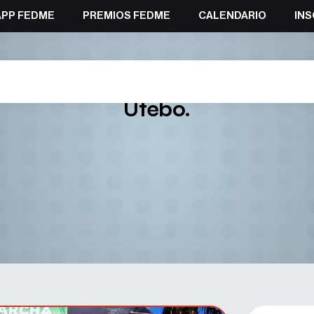
APP FEDME
PREMIOS FEDME
CALENDARIO
INS
paña para Izaskun Bengoa y Pe
Utebo.