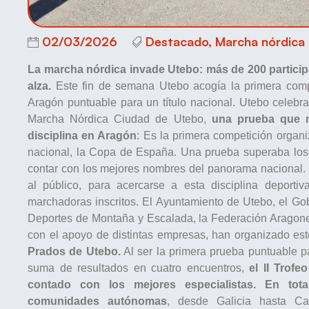
02/03/2026
Destacado
,
Marcha nórdica
La marcha nórdica invade Utebo: más de 200 partici
alza.
Este fin de semana Utebo acogía la primera compe
Aragón puntuable para un título nacional. Utebo celebra
Marcha Nórdica Ciudad de Utebo,
una prueba que ma
disciplina en Aragón
: Es la primera competición organ
nacional, la Copa de España. Una prueba superaba los
contar con los mejores nombres del panorama nacional. 
al público, para acercarse a esta disciplina deport
marchadoras inscritos. El Ayuntamiento de Utebo, el G
Deportes de Montaña y Escalada, la Federación Aragon
con el apoyo de distintas empresas, han organizado est
Prados de Utebo.
Al ser la primera prueba puntuable p
suma de resultados en cuatro encuentros,
el II Trof
contado con los mejores especialistas. En tota
comunidades autónomas
, desde Galicia hasta C