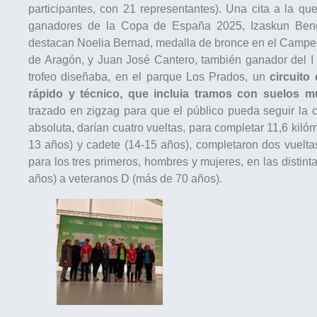
participantes, con 21 representantes). Una cita a la qu
ganadores de la Copa de España 2025, Izaskun Ben
destacan Noelia Bernad, medalla de bronce en el Camp
de Aragón, y Juan José Cantero, también ganador del 
trofeo diseñaba, en el parque Los Prados, un
circuito
rápido y técnico, que incluia tramos con suelos muy
trazado en zigzag para que el público pueda seguir la c
absoluta, darían cuatro vueltas, para completar 11,6 kilóm
13 años) y cadete (14-15 años), completaron dos vueltas
para los tres primeros, hombres y mujeres, en las distin
años) a veteranos D (más de 70 años).