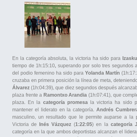
En la categoría absoluta, la victoria ha sido para
Izask
tiempo de 1h:15:10
,
superando por solo tres segundos 
del podio femenino ha sido para
Yolanda Martín
(1h:17:
cruzaba en primera posición la línea de meta, deteniend
Álvarez
(1h:04:39), que diez segundos después alcanzab
plaza frente a
Ramontxo Arandia
(1h:07:41), que comple
plaza. En la
categoría promesa
la victoria ha sido 
mantener el liderato en la categoría.
Andrés Cumbrer
masculino, un resultado que le permite auparse a la p
Victoria de
Inés Vázquez
(
1:22:05
) en la
categoría 
categoría en la que ambos deportistas alcanzan el lide