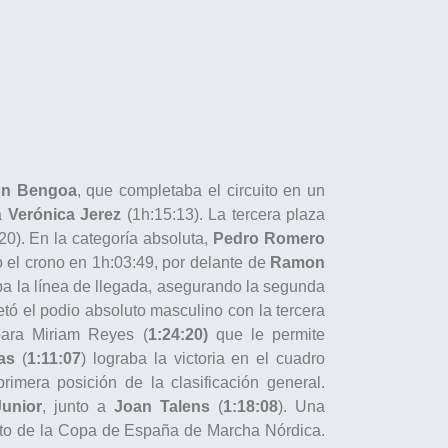
un Bengoa
, que completaba el circuito en un
a
Verónica Jerez
(1h:15:13). La tercera plaza
20). En la categoría absoluta,
Pedro Romero
o el crono en 1h:03:49, por delante de
Ramon
a la línea de llegada, asegurando la segunda
tó el podio absoluto masculino con la tercera
para Miriam Reyes (
1:24:20)
que le permite
as
(
1:11:07
) lograba la victoria en el cuadro
rimera posición de la clasificación general.
Junior
, junto a
Joan Talens
(
1:18:08
). Una
rato de la Copa de España de Marcha Nórdica.