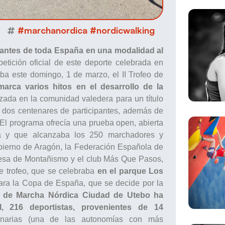
#marchanordica #nordicwalking
pantes de toda España en una modalidad al
tición oficial de este deporte celebrada en
ba este domingo, 1 de marzo, el II Trofeo de
rca varios hitos en el desarrollo de la
izada en la comunidad valedera para un título
 dos centenares de participantes, además de
El programa ofrecía una prueba open, abierta
iva y que alcanzaba los 250 marchadores y
obierno de Aragón, la Federación Española de
esa de Montañismo y el club Más Que Pasos,
e trofeo, que se celebraba
en el parque Los
ara la Copa de España, que se decide por la
eo de Marcha Nórdica Ciudad de Utebo ha
l, 216 deportistas, provenientes de 14
anarias (una de las autonomías con más