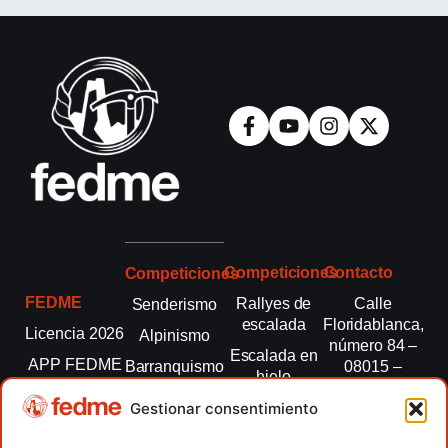
Competiciones
Contacto
Competiciones
FEDME
Rallyes de
Calle
Senderismo
escalada
Floridablanca,
Licencia 2026
Alpinismo
número 84 –
Escalada en
APP FEDME
Barranquismo
08015 –
hielo
Barcelona
Transparencia
Carreras por
Esquí de
Gestionar consentimiento
montaña
fedme@fedme.es
Fed.
montaña
autonómicas