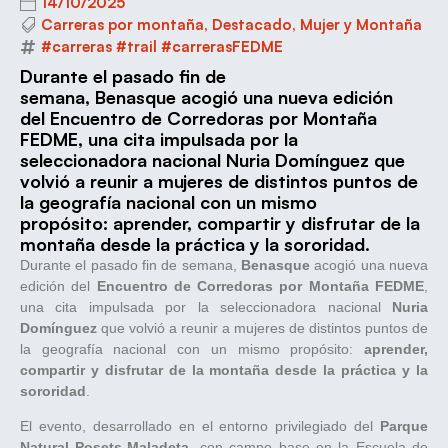
14/10/2025
Carreras por montaña
,
Destacado
,
Mujer y Montaña
#carreras #trail #carrerasFEDME
Durante el pasado fin de
semana, Benasque acogió una nueva edición
del Encuentro de Corredoras por Montaña
FEDME, una cita impulsada por la
seleccionadora nacional Nuria Domínguez que
volvió a reunir a mujeres de distintos puntos de
la geografía nacional con un mismo
propósito: aprender, compartir y disfrutar de la
montaña desde la práctica y la sororidad.
Durante el pasado fin de semana,
Benasque
acogió una nueva
edición del
Encuentro de Corredoras por Montaña FEDME
,
una cita impulsada por la seleccionadora nacional
Nuria
Domínguez
que volvió a reunir a mujeres de distintos puntos de
la geografía nacional con un mismo propósito:
aprender,
compartir y disfrutar de la montaña desde la práctica y la
sororidad
.
El evento, desarrollado en el entorno privilegiado del
Parque
Natural Posets-Maladeta
, con campo base en la Escuela de