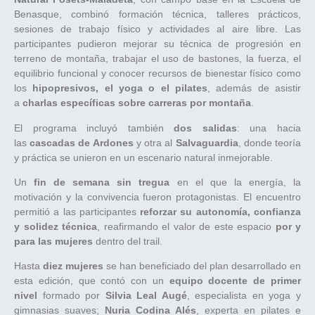
Benasque, combinó formación técnica, talleres prácticos,
sesiones de trabajo físico y actividades al aire libre. Las
participantes pudieron mejorar su técnica de progresión en
terreno de montaña, trabajar el uso de bastones, la fuerza, el
equilibrio funcional y conocer recursos de bienestar físico como
los
hipopresivos, el yoga o el pilates
, además de asistir
a
charlas específicas sobre carreras por montaña
.
El programa incluyó también
dos salidas
: una hacia
las
cascadas de Ardones
y otra al
Salvaguardia
, donde teoría
y práctica se unieron en un escenario natural inmejorable.
Un
fin de semana sin tregua
en el que la energía, la
motivación y la convivencia fueron protagonistas. El encuentro
permitió a las participantes
reforzar su autonomía, confianza
y solidez técnica
, reafirmando el valor de este espacio
por y
para las mujeres
dentro del trail.
Hasta
diez mujeres
se han beneficiado del plan desarrollado en
esta edición, que contó con un
equipo docente de primer
nivel
formado por
Silvia Leal Augé
, especialista en yoga y
gimnasias suaves;
Nuria Codina Alés
, experta en pilates e