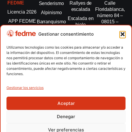
FEDME
Rallyes de
Calle
Senderismo
escalada
Floridablanca,
Licencia 2026
Alpinismo
número 84 –
Escalada en
APP FEDME
Barranquismo
08015 –
hielo
Barcelona
Transparencia
Carreras por
Esquí de
Gestionar consentimiento
montaña
fedme@fedme.es
Fed.
montaña
autonómicas
Escalada
934 264 267
Utilizamos tecnologías como las cookies para almacenar y/o acceder a
Marcha
la información del dispositivo. El consentimiento de estas tecnologías
Clubes
Escalada
Nórdica
nos permitirá procesar datos como el comportamiento de navegación o
paralimpica
las identificaciones únicas en este sitio. No consentir o retirar el
Contacto
Raquetas de
consentimiento, puede afectar negativamente a ciertas características y
nieve
funciones.
Snowrunning
/ Skysnow
Gestionar los servicios
Aceptar
Copyright © 2026 Federación Española de Deportes de
Montaña y Escalada | Desarrollado por
TOOOLS
Denegar
Aviso Legal
Política de Cookies
Política de Privacidad
Ver preferencias