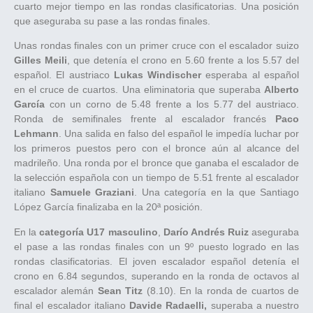
cuarto mejor tiempo en las rondas clasificatorias. Una posición
que aseguraba su pase a las rondas finales.
Unas rondas finales con un primer cruce con el escalador suizo
Gilles Meili
, que detenía el crono en 5.60 frente a los 5.57 del
español. El austriaco
Lukas Windischer
esperaba al español
en el cruce de cuartos. Una eliminatoria que superaba
Alberto
García
con un corno de 5.48 frente a los 5.77 del austriaco.
Ronda de semifinales frente al escalador francés
Paco
Lehmann
. Una salida en falso del español le impedía luchar por
los primeros puestos pero con el bronce aún al alcance del
madrileño. Una ronda por el bronce que ganaba el escalador de
la selección española con un tiempo de 5.51 frente al escalador
italiano
Samuele Graziani
. Una categoría en la que Santiago
López García finalizaba en la 20ª posición.
En la
categoría U17 masculino
,
Darío Andrés Ruiz
aseguraba
el pase a las rondas finales con un 9º puesto logrado en las
rondas clasificatorias. El joven escalador español detenía el
crono en 6.84 segundos, superando en la ronda de octavos al
escalador alemán
Sean Titz
(8.10). En la ronda de cuartos de
final el escalador italiano
Davide Radaelli,
superaba a nuestro