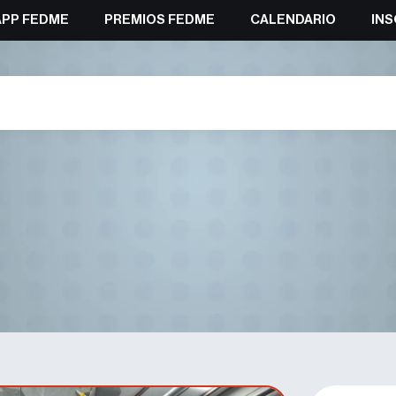
APP FEDME
PREMIOS FEDME
CALENDARIO
INS
 título nacional de Paraescala