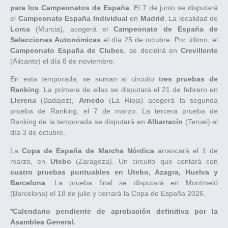
para los Campeonatos de España
. El 7 de junio se disputará
el
Campeonato España Individual
en
Madrid
. La localidad de
Lorca
(Murcia), acogerá el
Campeonato de España de
Selecciones Autonómicas
el día 25 de octubre. Por último, el
Campeonato España de Clubes
, se decidirá en
Crevillente
(Alicante) el día 8 de noviembre.
En esta temporada, se suman al circuito
tres pruebas de
Ranking
. La primera de ellas se disputará el 21 de febrero en
Llerena
(Badajoz),
Arnedo
(La Rioja) acogerá la segunda
prueba de Ranking, el 7 de marzo. La tercera prueba de
Ranking de la temporada se disputará en
Albarracín
(Teruel) el
día 3 de octubre.
La
Copa de España de Marcha Nórdica
arrancará el 1 de
marzo, en
Utebo
(Zaragoza). Un circuito que contará con
cuatro pruebas puntuables en Utebo, Azagra, Huelva y
Barcelona
. La prueba final se disputará en Montmeló
(Barcelona) el 18 de julio y cerrará la Copa de España 2026.
*Calendario pendiente de aprobación definitiva por la
Asamblea General.