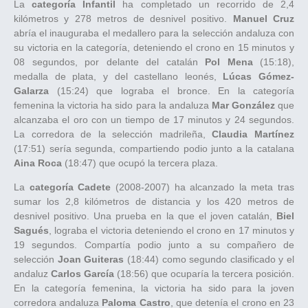
La
categoría Infantil
ha completado un recorrido de 2,4
kilómetros y 278 metros de desnivel positivo.
Manuel Cruz
abría el inauguraba el medallero para la selección andaluza con
su victoria en la categoría, deteniendo el crono en 15 minutos y
08 segundos, por delante del catalán
Pol Mena
(15:18),
medalla de plata, y del castellano leonés,
Lúcas Gómez-
Galarza
(15:24) que lograba el bronce. En la categoría
femenina la victoria ha sido para la andaluza
Mar González
que
alcanzaba el oro con un tiempo de 17 minutos y 24 segundos.
La corredora de la selección madrileña,
Claudia Martínez
(17:51) sería segunda, compartiendo podio junto a la catalana
Aina Roca
(18:47) que ocupó la tercera plaza.
La
categoría Cadete
(2008-2007) ha alcanzado la meta tras
sumar los 2,8 kilómetros de distancia y los 420 metros de
desnivel positivo. Una prueba en la que el joven catalán,
Biel
Sagués
, lograba el victoria deteniendo el crono en 17 minutos y
19 segundos. Compartía podio junto a su compañero de
selección
Joan Guiteras
(18:44) como segundo clasificado y el
andaluz
Carlos García
(18:56) que ocuparía la tercera posición.
En la categoría femenina, la victoria ha sido para la joven
corredora andaluza
Paloma Castro
, que detenía el crono en 23