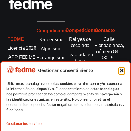
Competiciones
Contacto
Competiciones
FEDME
Rallyes de
Calle
Senderismo
escalada
Floridablanca,
Licencia 2026
Alpinismo
número 84 –
Escalada en
APP FEDME
Barranquismo
08015 –
hielo
Barcelona
Transparencia
Carreras por
Esquí de
Gestionar consentimiento
montaña
fedme@fedme.es
Fed.
montaña
autonómicas
Escalada
934 264 267
Utilizamos tecnologías como las cookies para almacenar y/o acceder a
Marcha
la información del dispositivo. El consentimiento de estas tecnologías
Clubes
Escalada
Nórdica
nos permitirá procesar datos como el comportamiento de navegación o
paralimpica
las identificaciones únicas en este sitio. No consentir o retirar el
Contacto
Raquetas de
consentimiento, puede afectar negativamente a ciertas características y
nieve
funciones.
Snowrunning
/ Skysnow
Gestionar los servicios