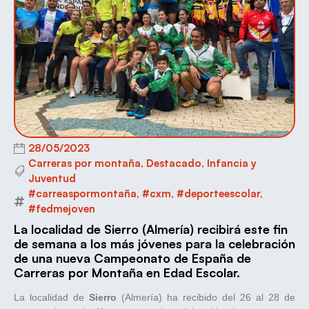
28/05/2023
Carreras por montaña
,
Destacado
,
Infancia y
Juventud
#carreaspormontaña
,
#cxm
,
#deporteescolar
,
#fedmejoven
La localidad de Sierro (Almería) recibirá este fin
de semana a los más jóvenes para la celebración
de una nueva Campeonato de España de
Carreras por Montaña en Edad Escolar.
La localidad de
Sierro
(Almería) ha recibido del 26 al 28 de