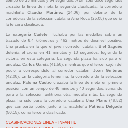
tiempo de 23 minutos y 54 segundos. A tan solo doce segundos
cruzaba la línea de meta la segunda clasificada, la corredora
madrileña
Claudia Martínez
(24:06) por delante de la
corredoras de la selección catalana Aina Roca (25:08) que sería
la tercera clasificada.
La
categoría Cadete
luchaba por las medallas sobre un
trazado de 8,4 kilómetros y 462 metros de desnivel positivo.
Una prueba en la que el joven corredor catalán,
Biel Sagués
detenía el crono en 41 minutos y 13 segundos, logrando la
victoria en esta categoría. La segunda plaza ha sido para el
andaluz,
Carlos García
(41:58), mientras que el tercer cajón del
podio a correspondido al corredor catalán,
Joan Guiteras
(42:08). En la categoría femenina, la corredora de la selección
andaluz,
Paloma Castro
cruzaba la línea de meta en primera
posición con un tiempo de 48 minutos y 40 segundos, sumando
para a la selección anfitriona otra medalla más. La segunda
plaza ha sido para la corredora catalana
Uma Plans
(49:52)
que compartía podio junto a la madrileña
Patricia Delgado
(50:15), como tercera clasificada.
CLASIFICACIONES LINEA – INFANTIL