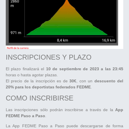
INSCRIPCIONES Y PLAZO
El plazo finalizará el
10 de septiembre de 2023 a las 23:45
horas o hasta agotar plazas.
El precio de la inscripción es de
30€
, con un
descuento del
20% para los deportistas federados
FEDME
.
COMO INSCRIBIRSE
Las inscripciones sólo podrán inscribirse a través de la
App
FEDME Paso a Paso
.
La App FEDME Paso a Paso puede descargarse de forma