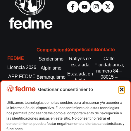
Competiciones
Contacto
Competiciones
FEDME
Rallyes de
Calle
Senderismo
escalada
Floridablanca,
Licencia 2026
Alpinismo
número 84 –
Escalada en
APP FEDME
Barranquismo
08015 –
hielo
Barcelona
Transparencia
Carreras por
Esquí de
Gestionar consentimiento
montaña
fedme@fedme.es
Fed.
montaña
autonómicas
Escalada
934 264 267
Utilizamos tecnologías como las cookies para almacenar y/o acceder a
Marcha
la información del dispositivo. El consentimiento de estas tecnologías
Clubes
Escalada
Nórdica
nos permitirá procesar datos como el comportamiento de navegación o
paralimpica
las identificaciones únicas en este sitio. No consentir o retirar el
Contacto
Raquetas de
consentimiento, puede afectar negativamente a ciertas características y
nieve
funciones.