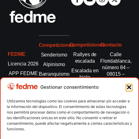
Competiciones
Contacto
Competiciones
FEDME
Rallyes de
Calle
Senderismo
escalada
Floridablanca,
Licencia 2026
Alpinismo
número 84 –
Escalada en
APP FEDME
Barranquismo
08015 –
hielo
Barcelona
Transparencia
Carreras por
Esquí de
Gestionar consentimiento
montaña
fedme@fedme.es
Fed.
montaña
autonómicas
Escalada
934 264 267
Utilizamos tecnologías como las cookies para almacenar y/o acceder a
Marcha
la información del dispositivo. El consentimiento de estas tecnologías
Clubes
Escalada
Nórdica
nos permitirá procesar datos como el comportamiento de navegación o
paralimpica
las identificaciones únicas en este sitio. No consentir o retirar el
Contacto
Raquetas de
consentimiento, puede afectar negativamente a ciertas características y
nieve
funciones.
Snowrunning