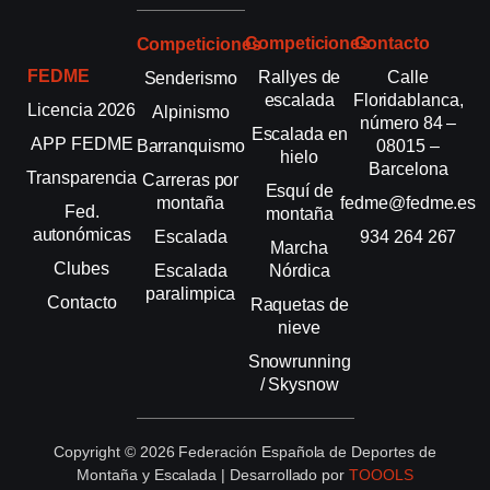
Competiciones
Contacto
Competiciones
FEDME
Rallyes de
Calle
Senderismo
escalada
Floridablanca,
Licencia 2026
Alpinismo
número 84 –
Escalada en
APP FEDME
Barranquismo
08015 –
hielo
Barcelona
Transparencia
Carreras por
Esquí de
montaña
fedme@fedme.es
Fed.
montaña
autonómicas
Escalada
934 264 267
Marcha
Clubes
Escalada
Nórdica
paralimpica
Contacto
Raquetas de
nieve
Snowrunning
/ Skysnow
Copyright © 2026 Federación Española de Deportes de
Montaña y Escalada | Desarrollado por
TOOOLS