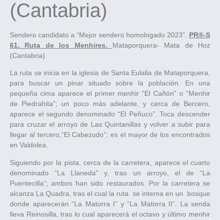
(Cantabria)
Sendero candidato a “Mejor sendero homologado 2023”.
PR®-S
61. Ruta de los Menhires.
Mataporquera- Mata de Hoz
(Cantabria)
La ruta se inicia en la iglesia de Santa Eulalia de Mataporquera,
para buscar un pinar situado sobre la población. En una
pequeña cima aparece el primer menhir “El Cañón” o “Menhir
de Piedrahita”; un poco más adelante, y cerca de Bercero,
aparece el segundo denominado “El Peñuco”. Toca descender
para cruzar el arroyo de Las Quintanillas y volver a subir para
llegar al tercero,“El Cabezudo”; es el mayor de los encontrados
en Valdolea.
Siguiendo por la pista, cerca de la carretera, aparece el cuarto
denominado “La Llaneda” y, tras un arroyo, el de “La
Puentecilla”; ambos han sido restaurados. Por la carretera se
alcanza La Quadra, tras el cual la ruta se interna en un bosque
donde aparecerán “La Matorra I” y “La Matorra II”. La senda
lleva Reinosilla, tras lo cual aparecerá el octavo y último menhir